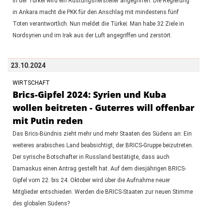
In der Türkei wird ein Rüstungshersteller angegriffen. Die Regierung
in Ankara macht die PKK für den Anschlag mit mindestens fünf
Toten verantwortlich. Nun meldet die Türkei: Man habe 32 Ziele in
Nordsyrien und im Irak aus der Luft angegriffen und zerstört.
23.10.2024
WIRTSCHAFT
Brics-Gipfel 2024: Syrien und Kuba
wollen beitreten - Guterres will offenbar
mit Putin reden
Das Brics-Bündnis zieht mehr und mehr Staaten des Südens an: Ein
weiteres arabisches Land beabsichtigt, der BRICS-Gruppe beizutreten.
Der syrische Botschafter in Russland bestätigte, dass auch
Damaskus einen Antrag gestellt hat. Auf dem diesjährigen BRICS-
Gipfel vom 22. bis 24. Oktober wird über die Aufnahme neuer
Mitglieder entschieden. Werden die BRICS-Staaten zur neuen Stimme
des globalen Südens?