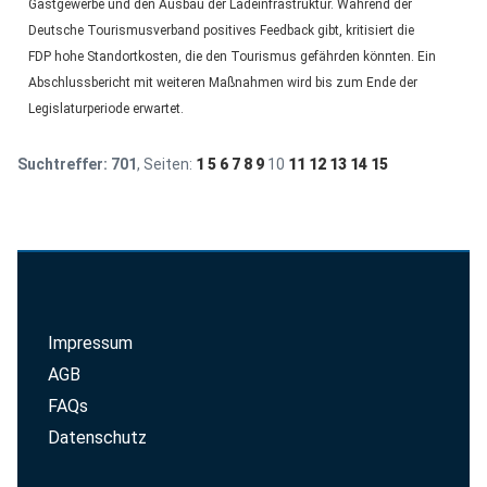
Gastgewerbe und den Ausbau der Ladeinfrastruktur. Während der
Deutsche Tourismusverband positives Feedback gibt, kritisiert die
FDP hohe Standortkosten, die den Tourismus gefährden könnten. Ein
Abschlussbericht mit weiteren Maßnahmen wird bis zum Ende der
Legislaturperiode erwartet.
Suchtreffer:
701
, Seiten:
1
5
6
7
8
9
10
11
12
13
14
15
Impressum
AGB
FAQs
Datenschutz