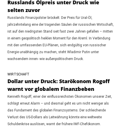
Russlands Ölpreis unter Druck wie
selten zuvor
Russlands Finanzpolster bröckelt. Der Preis für Ural-Öl,
jahrzehntelang eine der tragenden Säulen der russischen Wirtschaft,
ist auf den niedrigsten Stand seit fast zwei Jahren gefallen – mitten
in einem geopolitisch heiklen Moment für den Kreml. In Verbindung
mit den umfassenden EU-Plänen, sich endgültig von russischer
Energie unabhängig zu machen, steht Wladimir Putin unter
wachsendem innen- wie außenpolitischem Druck.
WIRTSCHAFT
Dollar unter Druck: Starökonom Rogoff
warnt vor globalem Finanzbeben
Kenneth Rogoff, einer der einflussreichsten Ökonomen unserer Zeit,
schlägt erneut Alarm – und diesmal geht es um nicht weniger als
das Fundament des globalen Finanzsystems. Der schleichende
Verlust des US-Dollars als Leitwährung könnte eine weltweite
Schuldenkrise auslösen, warnt der frühere IWF-Chefökonom.