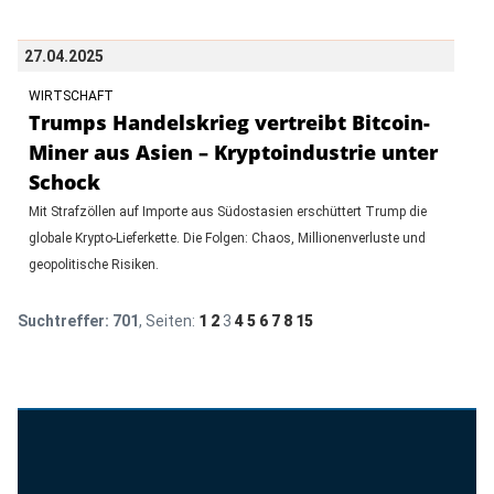
27.04.2025
WIRTSCHAFT
Trumps Handelskrieg vertreibt Bitcoin-
Miner aus Asien – Kryptoindustrie unter
Schock
Mit Strafzöllen auf Importe aus Südostasien erschüttert Trump die
globale Krypto-Lieferkette. Die Folgen: Chaos, Millionenverluste und
geopolitische Risiken.
Suchtreffer:
701
, Seiten:
1
2
3
4
5
6
7
8
15