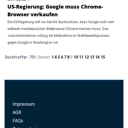
US-Regierung: Google muss Chrome-
Browser verkaufen
Die US-Regierung will vor Gericht durchsetzen, dass Google sich vom
weltweit meistbenutzten Webbrowser Chrome trennen muss. Das
Justizministerium schlug die Maßnahme im Wettbewerbsprozess
gegen Google in Washington vor.
Suchtreffer:
701
, Seiten:
1
4
5
6
7
8
9
10
11
12
13
14
15
Impressum
AGB
FAQs