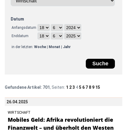
Datum
Anfangsdatum
Enddatum
in der letzten:
Woche
|
Monat
|
Jahr
Gefundene Artikel:
701
, Seiten:
1
2
3
4
5
6
7
8
9
15
26.04.2025
WIRTSCHAFT
Mobiles Geld: Afrika revolutioniert die
Finanzwelt – und überholt den Westen