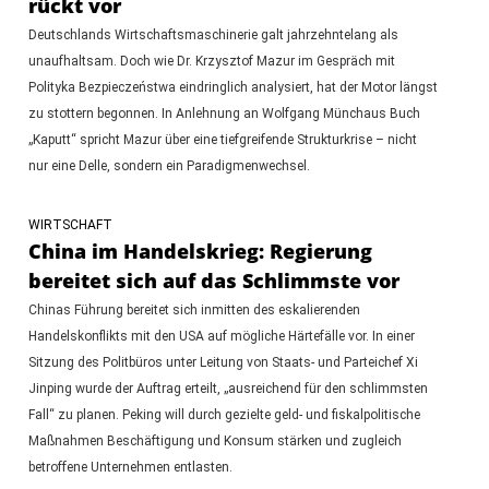
rückt vor
Deutschlands Wirtschaftsmaschinerie galt jahrzehntelang als
unaufhaltsam. Doch wie Dr. Krzysztof Mazur im Gespräch mit
Polityka Bezpieczeństwa eindringlich analysiert, hat der Motor längst
zu stottern begonnen. In Anlehnung an Wolfgang Münchaus Buch
„Kaputt“ spricht Mazur über eine tiefgreifende Strukturkrise – nicht
nur eine Delle, sondern ein Paradigmenwechsel.
WIRTSCHAFT
China im Handelskrieg: Regierung
bereitet sich auf das Schlimmste vor
Chinas Führung bereitet sich inmitten des eskalierenden
Handelskonflikts mit den USA auf mögliche Härtefälle vor. In einer
Sitzung des Politbüros unter Leitung von Staats- und Parteichef Xi
Jinping wurde der Auftrag erteilt, „ausreichend für den schlimmsten
Fall“ zu planen. Peking will durch gezielte geld- und fiskalpolitische
Maßnahmen Beschäftigung und Konsum stärken und zugleich
betroffene Unternehmen entlasten.