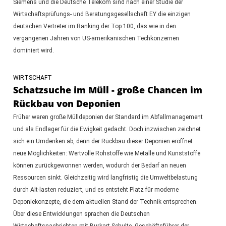
Siemens und die Deutsche Telekom sind nach einer Studie der
Wirtschaftsprüfungs- und Beratungsgesellschaft EY die einzigen
deutschen Vertreter im Ranking der Top 100, das wie in den
vergangenen Jahren von US-amerikanischen Techkonzernen
dominiert wird.
WIRTSCHAFT
Schatzsuche im Müll - große Chancen im
Rückbau von Deponien
Früher waren große Mülldeponien der Standard im Abfallmanagement
und als Endlager für die Ewigkeit gedacht. Doch inzwischen zeichnet
sich ein Umdenken ab, denn der Rückbau dieser Deponien eröffnet
neue Möglichkeiten: Wertvolle Rohstoffe wie Metalle und Kunststoffe
können zurückgewonnen werden, wodurch der Bedarf an neuen
Ressourcen sinkt. Gleichzeitig wird langfristig die Umweltbelastung
durch Alt-lasten reduziert, und es entsteht Platz für moderne
Deponiekonzepte, die dem aktuellen Stand der Technik entsprechen.
Über diese Entwicklungen sprachen die Deutschen
Wirtschaftsnachrichten mit Burkart Schulte, Geschäftsführer der