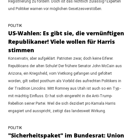
Registrierung zu fördern. Doch ist das rechtlich zulässig? Experten
und Politiker warnen vor möglichen Gesetzesverstößen.
POLITIK
US-Wahlen: Es gibt sie, die vernünftigen
Republikaner! Viele wollen für Harris
stimmen
Konservativ, aber aufgeklärt. Patrioten zwar, doch keine Eiferer.
Republicans der alten Schule! Der frühere Senator John McCain aus
Arizona, ein Kriegsheld, vom Vietkong gefangen und gefoltert
worden, gilt selbst posthum als Vorbild des aufrechten Politikers in
der Tradition Lincolns. Mitt Romney aus Utah ist auch so ein Typ -
mit mächtig Einfluss. Er hat sich eingereiht in die Anti-Trump-
Rebellion seiner Partei. Weil die sich dezidiert pro Kamala Harris
engagiert und ausspricht, zeitigt das landesweit Wirkung.
POLITIK
"Sicherheitspaket" im Bundesrat: Union