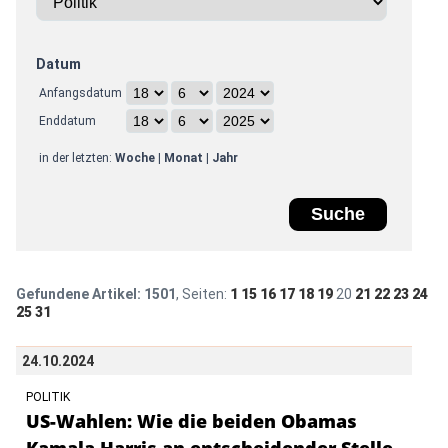
Datum
Anfangsdatum
Enddatum
in der letzten:
Woche
|
Monat
|
Jahr
Gefundene Artikel:
1501
, Seiten:
1
15
16
17
18
19
20
21
22
23
24
25
31
24.10.2024
POLITIK
US-Wahlen: Wie die beiden Obamas
Kamala Harris an entscheidender Stelle