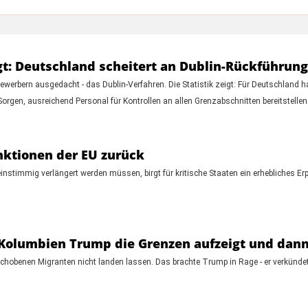
t: Deutschland scheitert an Dublin-Rückführun
werbern ausgedacht - das Dublin-Verfahren. Die Statistik zeigt: Für Deutschland ha
Sorgen, ausreichend Personal für Kontrollen an allen Grenzabschnitten bereitstelle
nktionen der EU zurück
nstimmig verlängert werden müssen, birgt für kritische Staaten ein erhebliches Er
olumbien Trump die Grenzen aufzeigt und dann d
chobenen Migranten nicht landen lassen. Das brachte Trump in Rage - er verkünde