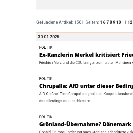
Gefundene Artikel:
1501
, Seiten:
1
6
7
8
9
10
11
12
30.01.2025
POLITIK
Ex-Kanzlerin Merkel kritisiert Frie
Friedrich Merz und die CDU bringen zum ersten Mal einen 
POLITIK
Chrupalla: AfD unter dieser Bedin
AfD-Co-Chef Tino Chrupalla signalisiert Kooperationsbere
das allerdings ausgeschlossen.
POLITIK
Grönland-Übernahme? Dänemark z
Donald Trumps Forderung nach Grönland schockierte viel