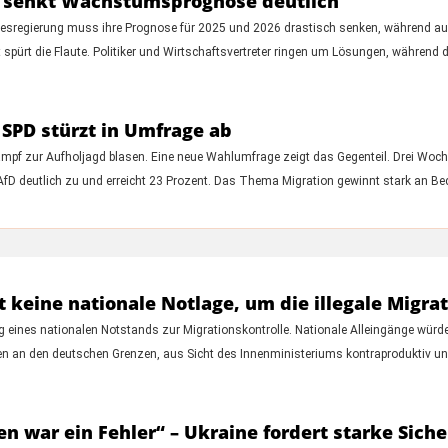
ng senkt Wachstumsprognose deutlich
ndesregierung muss ihre Prognose für 2025 und 2026 drastisch senken, während a
ürt die Flaute. Politiker und Wirtschaftsvertreter ringen um Lösungen, während
 SPD stürzt in Umfrage ab
ampf zur Aufholjagd blasen. Eine neue Wahlumfrage zeigt das Gegenteil. Drei Woc
 AfD deutlich zu und erreicht 23 Prozent. Das Thema Migration gewinnt stark an Bed
t keine nationale Notlage, um die illegale Migra
ng eines nationalen Notstands zur Migrationskontrolle. Nationale Alleingänge wü
n den deutschen Grenzen, aus Sicht des Innenministeriums kontraproduktiv und
 war ein Fehler“ – Ukraine fordert starke Sich