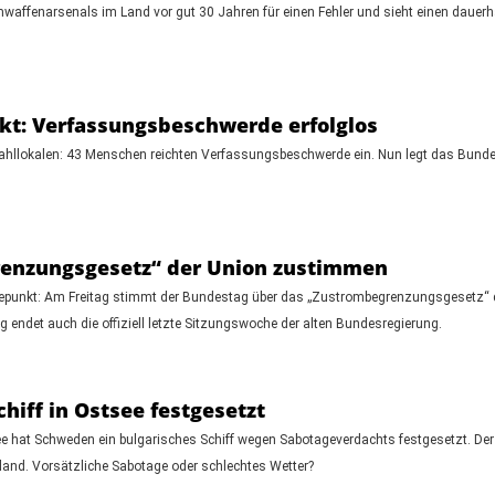
mwaffenarsenals im Land vor gut 30 Jahren für einen Fehler und sieht einen dauerh
kt: Verfassungsbeschwerde erfolglos
ahllokalen: 43 Menschen reichten Verfassungsbeschwerde ein. Nun legt das Bund
grenzungsgesetz“ der Union zustimmen
epunkt: Am Freitag stimmt der Bundestag über das „Zustrombegrenzungsgesetz“ der
g endet auch die offiziell letzte Sitzungswoche der alten Bundesregierung.
hiff in Ostsee festgesetzt
 hat Schweden ein bulgarisches Schiff wegen Sabotageverdachts festgesetzt. Der B
land. Vorsätzliche Sabotage oder schlechtes Wetter?