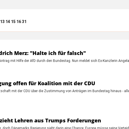
13
14
15
16
31
drich Merz: "Halte ich für falsch"
Antrag mit Hilfe der AfD durch den Bundestag. Nun meldet sich Ex-Kanzlerin Ange
gung offen für Koalition mit der CDU
itschaft mit der CDU über die Zustimmung von Anträgen im Bundestag hinaus - aller
ieht Lehren aus Trumps Forderungen
e, doch Dänemarks Regierung sieht darin eine Chance. Europa müsse seine Vertei