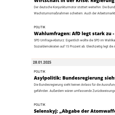
Wirtschaft in der Krise: Regieru
Der deutsche Konjunkturmotor stottert weiterhin. Die Bu
Wachstumsmaßnahmen scheitern. Auch der Arbeitsmarkt sp
POLITIK
Wahlumfragen: AfD legt stark zu -
SPD Umfrage-Absturz: Eigentlich wollte die SPD im Wahlk
Sozialdemokraten auf 15 Prozent ab. Gleichzeitig legt die
28.01.2025
POLITIK
Asylpolitik: Bundesregierung sieh
Die Bundesregierung sieht keinen Anlass für die Ausrufu
gefährden. Außerdem wären umfassende Zurückweisungen a
POLITIK
Selenskyj: „Abgabe der Atomwaffen