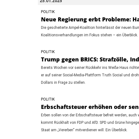
25.01.2025
POLITIK
Neue Regierung erbt Probleme: Ha
Die gescheiterte Ampel-Koalition hinterlässt der neuen 
Koalitionsverhandlungen im Fokus stehen – ein Überblick.
POLITIK
Trump gegen BRICS: Strafzölle, I
Bereits Wochen vor seiner Rückkehr ins Weiße Haus richte
er auf seiner Social-Media-Plattform Truth Social und droh
Dollars in Frage zu stellen.
POLITIK
Erbschaftsteuer erhöhen oder se
Erben sollen von der Erbschaftsteuer befreit werden, auch
kommt Rückhalt von FDP und AfD. SPD und Grüne hingegen 
Staat am „Vererben“ mitverdienen will. Ein Überblick.