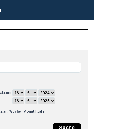
N
sdatum
um
etzten:
Woche
|
Monat
|
Jahr