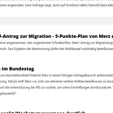
onen angestoßen. Eine Umfrage zeigt: Auch auf Grönland selbst herrscht klare A
ntrag zur Migration - 5-Punkte-Plan von Merz 
nion angenommen, den sogenannten 5-Punkte-Plan. Merz' Antrag zur Migrationspolit
ubruch. Das Ergebnis der Abstimmung dürfte den Wahlkampf nachhaltig beeinflusse
n im Bundestag
ions-Kanzlerkandidat Friedrich Merz in einem hitzigen Schlagabtausch aufeinandert
etzung. Scholz wirft Merz vor, sich von extremen rechten Kräften beeinflussen zu 
 auch die Unterstützung der AfD zu suchen, um seine Vorstellungen durchzusetzen.
geheuerlich".