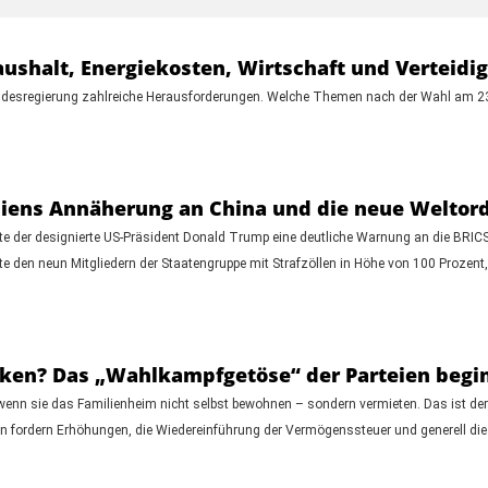
ushalt, Energiekosten, Wirtschaft und Verteidi
Bundesregierung zahlreiche Herausforderungen. Welche Themen nach der Wahl am 2
ndiens Annäherung an China und die neue Welto
te der designierte US-Präsident Donald Trump eine deutliche Warnung an die BRICS-
te den neun Mitgliedern der Staatengruppe mit Strafzöllen in Höhe von 100 Prozent,
nken? Das „Wahlkampfgetöse“ der Parteien begin
 wenn sie das Familienheim nicht selbst bewohnen – sondern vermieten. Das ist der
fordern Erhöhungen, die Wiedereinführung der Vermögenssteuer und generell die A