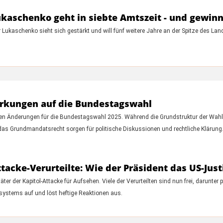
ukaschenko geht in siebte Amtszeit - und gewin
r Lukaschenko sieht sich gestärkt und will fünf weitere Jahre an der Spitze des La
rkungen auf die Bundestagswahl
gen Änderungen für die Bundestagswahl 2025. Während die Grundstruktur der Wahl e
s Grundmandatsrecht sorgen für politische Diskussionen und rechtliche Klärung
tacke-Verurteilte: Wie der Präsident das US-Jus
ter der Kapitol-Attacke für Aufsehen. Viele der Verurteilten sind nun frei, darunte
izsystems auf und löst heftige Reaktionen aus.