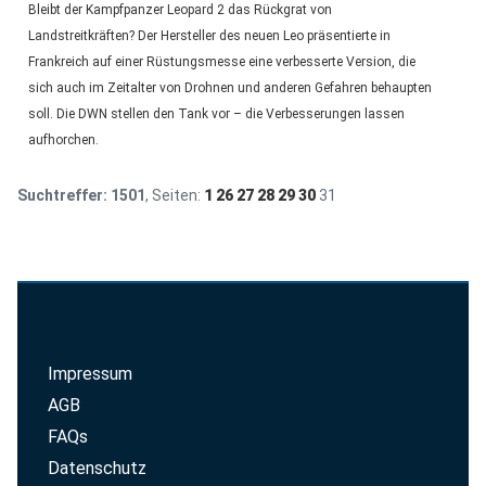
Bleibt der Kampfpanzer Leopard 2 das Rückgrat von
Landstreitkräften? Der Hersteller des neuen Leo präsentierte in
Frankreich auf einer Rüstungsmesse eine verbesserte Version, die
sich auch im Zeitalter von Drohnen und anderen Gefahren behaupten
soll. Die DWN stellen den Tank vor – die Verbesserungen lassen
aufhorchen.
Suchtreffer:
1501
, Seiten:
1
26
27
28
29
30
31
Impressum
AGB
FAQs
Datenschutz