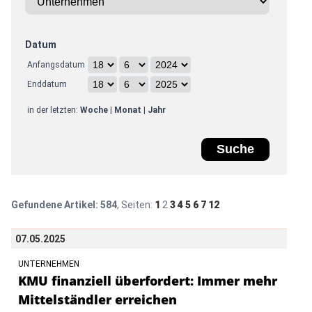
Datum
Anfangsdatum
Enddatum
in der letzten:
Woche
|
Monat
|
Jahr
Gefundene Artikel:
584
, Seiten:
1
2
3
4
5
6
7
12
07.05.2025
UNTERNEHMEN
KMU finanziell überfordert: Immer mehr
Mittelständler erreichen