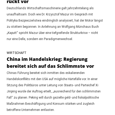
rückt vor
Deutschlands Wirtschaftsmaschinerie galt jahrzehntelang als
unaufhaltsam. Doch wie Dr. Krzysztof Mazur im Gespräch mit
Polityka Bezpieczeństwa eindringlich analysiert, hat der Motor längst
zu stottern begonnen. In Anlehnung an Wolfgang Münchaus Buch
„Kaputt“ spricht Mazur über eine tiefgreifende Strukturkrise – nicht
nur eine Delle, sondern ein Paradigmenwechsel.
WIRTSCHAFT
China im Handelskrieg: Regierung
bereitet sich auf das Schlimmste vor
Chinas Führung bereitet sich inmitten des eskalierenden
Handelskonflikts mit den USA auf mögliche Härtefälle vor. In einer
Sitzung des Politbüros unter Leitung von Staats- und Parteichef Xi
Jinping wurde der Auftrag erteilt, „ausreichend für den schlimmsten
Fall“ zu planen. Peking will durch gezielte geld- und fiskalpolitische
Maßnahmen Beschäftigung und Konsum stärken und zugleich
betroffene Unternehmen entlasten.