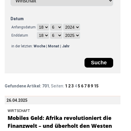
Datum
Anfangsdatum
Enddatum
in der letzten:
Woche
|
Monat
|
Jahr
Gefundene Artikel:
701
, Seiten:
1
2
3
4
5
6
7
8
9
15
26.04.2025
WIRTSCHAFT
Mobiles Geld: Afrika revolutioniert die
Finanzwelt – und überholt den Westen