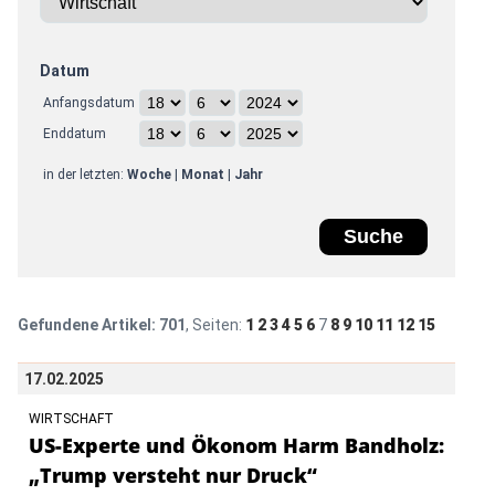
Datum
Anfangsdatum
Enddatum
in der letzten:
Woche
|
Monat
|
Jahr
Gefundene Artikel:
701
, Seiten:
1
2
3
4
5
6
7
8
9
10
11
12
15
17.02.2025
WIRTSCHAFT
US-Experte und Ökonom Harm Bandholz:
„Trump versteht nur Druck“