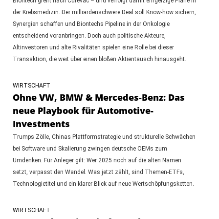
Biontech greift nach Curevac – und verfolgt damit ehrgeizige Pläne in
der Krebsmedizin. Der milliardenschwere Deal soll Know-how sichern,
Synergien schaffen und Biontechs Pipeline in der Onkologie
entscheidend voranbringen. Doch auch politische Akteure,
Altinvestoren und alte Rivalitäten spielen eine Rolle bei dieser
Transaktion, die weit über einen bloßen Aktientausch hinausgeht.
WIRTSCHAFT
Ohne VW, BMW & Mercedes-Benz: Das
neue Playbook für Automotive-
Investments
Trumps Zölle, Chinas Plattformstrategie und strukturelle Schwächen
bei Software und Skalierung zwingen deutsche OEMs zum
Umdenken. Für Anleger gilt: Wer 2025 noch auf die alten Namen
setzt, verpasst den Wandel. Was jetzt zählt, sind Themen-ETFs,
Technologietitel und ein klarer Blick auf neue Wertschöpfungsketten.
WIRTSCHAFT