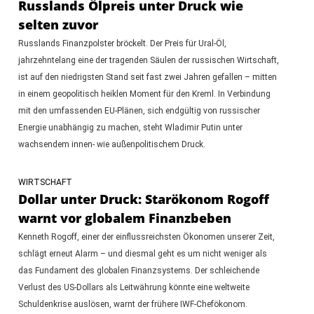
Russlands Ölpreis unter Druck wie
selten zuvor
Russlands Finanzpolster bröckelt. Der Preis für Ural-Öl,
jahrzehntelang eine der tragenden Säulen der russischen Wirtschaft,
ist auf den niedrigsten Stand seit fast zwei Jahren gefallen – mitten
in einem geopolitisch heiklen Moment für den Kreml. In Verbindung
mit den umfassenden EU-Plänen, sich endgültig von russischer
Energie unabhängig zu machen, steht Wladimir Putin unter
wachsendem innen- wie außenpolitischem Druck.
WIRTSCHAFT
Dollar unter Druck: Starökonom Rogoff
warnt vor globalem Finanzbeben
Kenneth Rogoff, einer der einflussreichsten Ökonomen unserer Zeit,
schlägt erneut Alarm – und diesmal geht es um nicht weniger als
das Fundament des globalen Finanzsystems. Der schleichende
Verlust des US-Dollars als Leitwährung könnte eine weltweite
Schuldenkrise auslösen, warnt der frühere IWF-Chefökonom.