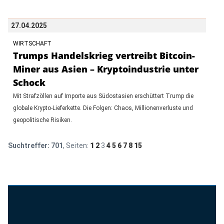
27.04.2025
WIRTSCHAFT
Trumps Handelskrieg vertreibt Bitcoin-
Miner aus Asien – Kryptoindustrie unter
Schock
Mit Strafzöllen auf Importe aus Südostasien erschüttert Trump die
globale Krypto-Lieferkette. Die Folgen: Chaos, Millionenverluste und
geopolitische Risiken.
Suchtreffer:
701
, Seiten:
1
2
3
4
5
6
7
8
15