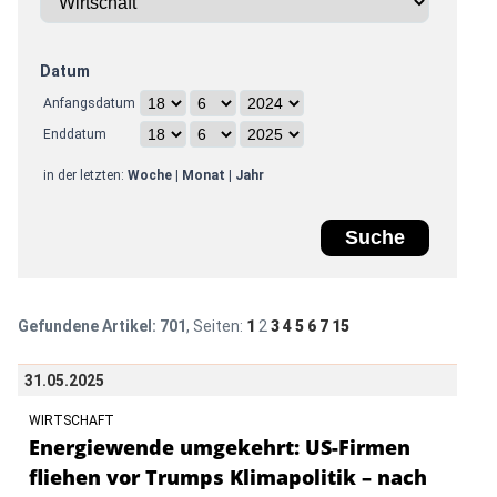
Datum
Anfangsdatum
Enddatum
in der letzten:
Woche
|
Monat
|
Jahr
Gefundene Artikel:
701
, Seiten:
1
2
3
4
5
6
7
15
31.05.2025
WIRTSCHAFT
Energiewende umgekehrt: US-Firmen
fliehen vor Trumps Klimapolitik – nach