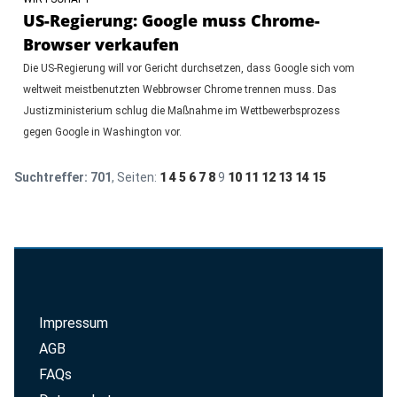
US-Regierung: Google muss Chrome-
Browser verkaufen
Die US-Regierung will vor Gericht durchsetzen, dass Google sich vom
weltweit meistbenutzten Webbrowser Chrome trennen muss. Das
Justizministerium schlug die Maßnahme im Wettbewerbsprozess
gegen Google in Washington vor.
Suchtreffer:
701
, Seiten:
1
4
5
6
7
8
9
10
11
12
13
14
15
Impressum
AGB
FAQs