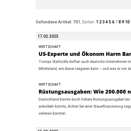
Gefundene Artikel:
701
, Seiten:
1
2
3
4
5
6
7
8
9
10
17.02.2025
WIRTSCHAFT
US-Experte und Ökonom Harm Band
Trumps Stahlzölle dürften auch deutsche Unternehmen tre
Mittelstand, wie dieser reagieren kann – und was er von d
WIRTSCHAFT
Rüstungsausgaben: Wie 200.000 n
Deutschland könnte durch höhere Rüstungsausgaben bis zu
ankurbeln könnte, drohen bei einer Steuerfinanzierung negat
verlieren könnten.