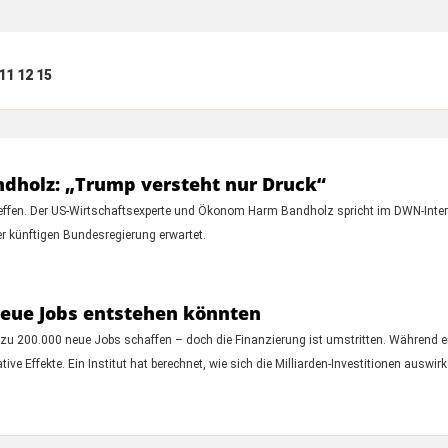
11
12
15
holz: „Trump versteht nur Druck“
ffen. Der US-Wirtschaftsexperte und Ökonom Harm Bandholz spricht im DWN-Intervi
er künftigen Bundesregierung erwartet.
eue Jobs entstehen könnten
 200.000 neue Jobs schaffen – doch die Finanzierung ist umstritten. Während ei
ive Effekte. Ein Institut hat berechnet, wie sich die Milliarden-Investitionen ausw