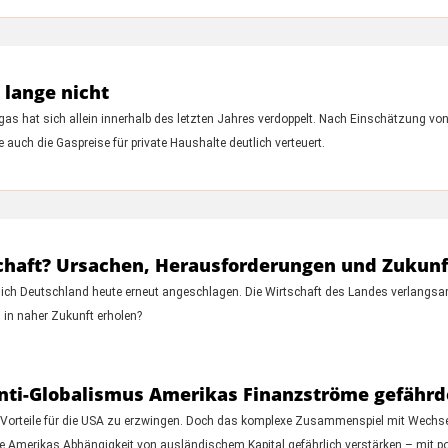
 lange nicht
rdgas hat sich allein innerhalb des letzten Jahres verdoppelt. Nach Einschätzung v
auch die Gaspreise für private Haushalte deutlich verteuert.
chaft? Ursachen, Herausforderungen und Zukun
 sich Deutschland heute erneut angeschlagen. Die Wirtschaft des Landes verlangsa
 in naher Zukunft erholen?
Anti-Globalismus Amerikas Finanzströme gefähr
e Vorteile für die USA zu erzwingen. Doch das komplexe Zusammenspiel mit Wechsel
nte Amerikas Abhängigkeit von ausländischem Kapital gefährlich verstärken – mit p