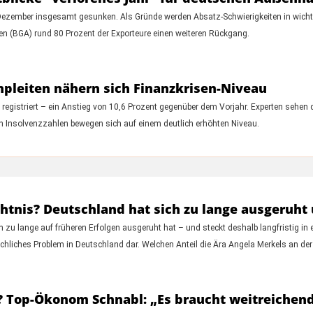
Dezember insgesamt gesunken. Als Gründe werden Absatz-Schwierigkeiten in wicht
n (BGA) rund 80 Prozent der Exporteure einen weiteren Rückgang.
pleiten nähern sich Finanzkrisen-Niveau
gistriert – ein Anstieg von 10,6 Prozent gegenüber dem Vorjahr. Experten sehen d
 Insolvenzzahlen bewegen sich auf einem deutlich erhöhten Niveau.
htnis? Deutschland hat sich zu lange ausgeruht 
h zu lange auf früheren Erfolgen ausgeruht hat – und steckt deshalb langfristig in 
chliches Problem in Deutschland dar. Welchen Anteil die Ära Angela Merkels an de
ng? Top-Ökonom Schnabl: „Es braucht weitreich