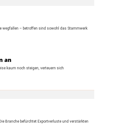
tze wegfallen – betroffen sind sowohl das Stammwerk
en an
eise kaum noch steigen, verteuern sich
Die Branche befürchtet Exportverluste und verstärkten