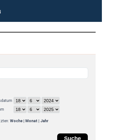
N
sdatum
um
etzten:
Woche
|
Monat
|
Jahr