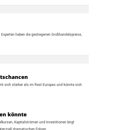
on Experten haben die gestiegenen Großhandelspreise,
ftschancen
mt sich stärker als im Rest Europas und könnte sich
den könnte
kursen, Kapitalströmen und Investitionen birgt
otenziell dramatischen Folgen.