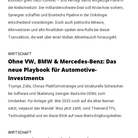
Biontech greift nach Curevac – und verfolgt damit ehrgeizige Pläne in
der Krebsmedizin. Der milliardenschwere Deal soll Know-how sichern,
Synergien schaffen und Biontechs Pipeline in der Onkologie
entscheidend voranbringen. Doch auch politische Akteure,
Altinvestoren und alte Rivalitäten spielen eine Rolle bei dieser
Transaktion, die weit über einen bloßen Aktientausch hinausgeht.
WIRTSCHAFT
Ohne VW, BMW & Mercedes-Benz: Das
neue Playbook für Automotive-
Investments
Trumps Zölle, Chinas Plattformstrategie und strukturelle Schwächen
bei Software und Skalierung zwingen deutsche OEMs zum
Umdenken. Für Anleger gilt: Wer 2025 noch auf die alten Namen
setzt, verpasst den Wandel. Was jetzt zählt, sind Themen-ETFs,
Technologietitel und ein klarer Blick auf neue Wertschöpfungsketten.
WIRTSCHAFT