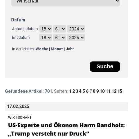
Datum
Anfangsdatum
Enddatum
in der letzten:
Woche
|
Monat
|
Jahr
Gefundene Artikel:
701
, Seiten:
1
2
3
4
5
6
7
8
9
10
11
12
15
17.02.2025
WIRTSCHAFT
US-Experte und Ökonom Harm Bandholz:
„Trump versteht nur Druck“