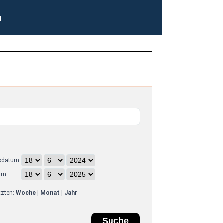
N
sdatum
um
etzten:
Woche
|
Monat
|
Jahr