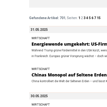
Gefundene Artikel:
701
, Seiten:
1
2
3
4
5
6
7
15
31.05.2025
WIRTSCHAFT
Energiewende umgekehrt: US-Firme
Während Trump grüne Fördermittel in den USA kürzt, wendet
in Frankreich. Europas grüner Vorsprung wächst – doch w
WIRTSCHAFT
Chinas Monopol auf Seltene Erden
China kontrolliert die Welt der Seltenen Erden – und läss
30.05.2025
WIRTSCHAFT