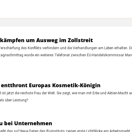
kämpfen um Ausweg im Zollstreit
 Verschärfung des Konflikts verhindern und die Verhandlungen am Leben erhalten. D
Montagnachmittag wurde ein weiteres Telefonat zwischen EU-Handelskommissar Ma
e entthront Europas Kosmetik-Königin
 ist jetzt die reichste Frau der Welt. Sie zeigt, wie man mit Erbe und Aktien-Mach
ls über Leistung?
au bei Unternehmen
eibt das so? Neue Daten des Ifo-Instituts zeigen erste Lichtblicke am Arbeitsmarkt