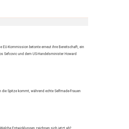
ie EU-Kommission betonte erneut ihre Bereitschaft, ein
ros Sefcovic und dem US-Handelsminister Howard
t an die Spitze kommt, während echte Selfmade-Frauen
. Welche Entwicklungen zeichnen sich jetzt ab?