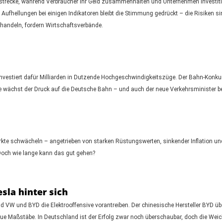
ststrecke, während Verbraucher ihr Geld zusammenhalten und Unternehmen Investiti
r Aufhellungen bei einigen Indikatoren bleibt die Stimmung gedrückt – die Risiken si
handeln, fordern Wirtschaftsverbände.
d investiert dafür Milliarden in Dutzende Hochgeschwindigkeitszüge. Der Bahn-Konku
tte wächst der Druck auf die Deutsche Bahn – und auch der neue Verkehrsminister b
rkte schwächeln – angetrieben von starken Rüstungswerten, sinkender Inflation und
 Doch wie lange kann das gut gehen?
sla hinter sich
VW und BYD die Elektrooffensive vorantreiben. Der chinesische Hersteller BYD ü
ue Maßstäbe. In Deutschland ist der Erfolg zwar noch überschaubar, doch die Wei