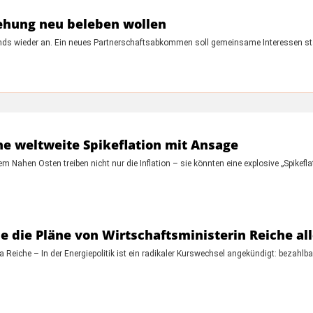
iehung neu beleben wollen
nds wieder an. Ein neues Partnerschaftsabkommen soll gemeinsame Interessen stär
e weltweite Spikeflation mit Ansage
 Nahen Osten treiben nicht nur die Inflation – sie könnten eine explosive „Spike
e die Pläne von Wirtschaftsministerin Reiche al
 Reiche – In der Energiepolitik ist ein radikaler Kurswechsel angekündigt: bezahlba