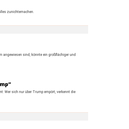
alles zunichtemachen.
om angewiesen sind, könnte ein großflächiger und
rump“
t: Wer sich nur über Trump empört, verkennt die