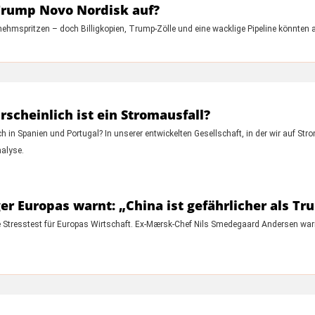
st Trump Novo Nordisk auf?
ehmspritzen – doch Billigkopien, Trump-Zölle und eine wacklige Pipeline könnten 
scheinlich ist ein Stromausfall?
 in Spanien und Portugal? In unserer entwickelten Gesellschaft, in der wir auf Str
nalyse.
er Europas warnt: „China ist gefährlicher als T
te Stresstest für Europas Wirtschaft. Ex-Mærsk-Chef Nils Smedegaard Andersen warn