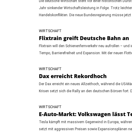
Die deutsche Wirtschaft steht vor einer historischen Dur
Jahr sinkender Wirtschaftsleistung in Folge. Trotz leichte
Handelskonflikten. Die neue Bundesregierung müsse jetzt 
WIRTSCHAFT
Flixtrain greift Deutsche Bahn an
Flixtrain will den Schienenfernverkehr neu aufrollen – un
Tempo, Barrierefreiheit und Expansion. Mit der neuen Flo
WIRTSCHAFT
Dax erreicht Rekordhoch
Der Dax erreicht ein neues Allzeithoch, während die US-Mä
Krisen setzt sich die Rally an den deutschen Börsen fort.
WIRTSCHAFT
E-Auto-Markt: Volkswagen lässt Te
Tesla kämpft mit massivem Gegenwind in Europa, während 
setzt mit aggressiven Preisen sowie Expansionsplänen ne