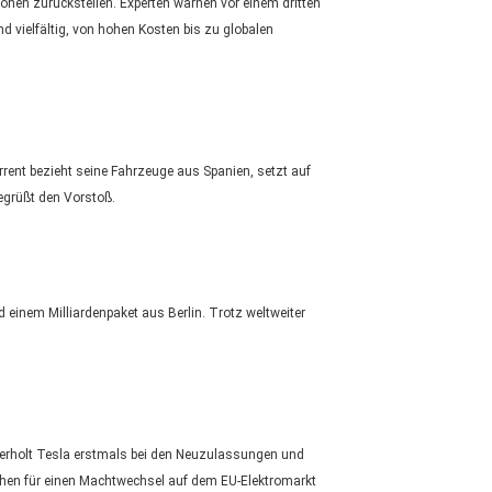
onen zurückstellen. Experten warnen vor einem dritten
nd vielfältig, von hohen Kosten bis zu globalen
rrent bezieht seine Fahrzeuge aus Spanien, setzt auf
egrüßt den Vorstoß.
 einem Milliardenpaket aus Berlin. Trotz weltweiter
berholt Tesla erstmals bei den Neuzulassungen und
chen für einen Machtwechsel auf dem EU-Elektromarkt