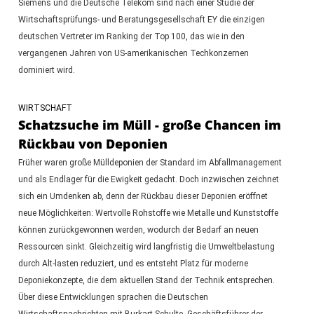
Siemens und die Deutsche Telekom sind nach einer Studie der
Wirtschaftsprüfungs- und Beratungsgesellschaft EY die einzigen
deutschen Vertreter im Ranking der Top 100, das wie in den
vergangenen Jahren von US-amerikanischen Techkonzernen
dominiert wird.
WIRTSCHAFT
Schatzsuche im Müll - große Chancen im
Rückbau von Deponien
Früher waren große Mülldeponien der Standard im Abfallmanagement
und als Endlager für die Ewigkeit gedacht. Doch inzwischen zeichnet
sich ein Umdenken ab, denn der Rückbau dieser Deponien eröffnet
neue Möglichkeiten: Wertvolle Rohstoffe wie Metalle und Kunststoffe
können zurückgewonnen werden, wodurch der Bedarf an neuen
Ressourcen sinkt. Gleichzeitig wird langfristig die Umweltbelastung
durch Alt-lasten reduziert, und es entsteht Platz für moderne
Deponiekonzepte, die dem aktuellen Stand der Technik entsprechen.
Über diese Entwicklungen sprachen die Deutschen
Wirtschaftsnachrichten mit Burkart Schulte, Geschäftsführer der