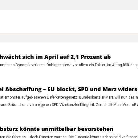
chwächt sich im April auf 2,1 Prozent ab
nder an Dynamik verloren. Dahinter steckt vor allem ein Faktor. Im Alltag fällt das 
ei Abschaffung – EU blockt, SPD und Merz widers
ratiemonster aufgeblasenen Lieferkettengesetz. Bundeskanzler Merz will nun das 
 aus Brüssel und vom eigenen SPD-Vizekanzler Klingbeil. Zerschellt Merz Vorstoß a
Absturz könnte unmittelbar bevorstehen
en die Ölpreise – doch Experten warnen: Die Euphorie könnte schon bald verflieg