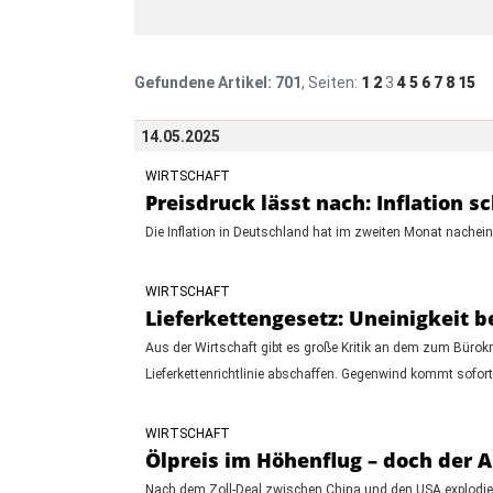
Gefundene Artikel:
701
, Seiten:
1
2
3
4
5
6
7
8
15
14.05.2025
WIRTSCHAFT
Preisdruck lässt nach: Inflation s
Die Inflation in Deutschland hat im zweiten Monat nacheina
WIRTSCHAFT
Lieferkettengesetz: Uneinigkeit b
Aus der Wirtschaft gibt es große Kritik an dem zum Bürok
Lieferkettenrichtlinie abschaffen. Gegenwind kommt sofort
WIRTSCHAFT
Ölpreis im Höhenflug – doch der 
Nach dem Zoll-Deal zwischen China und den USA explodier