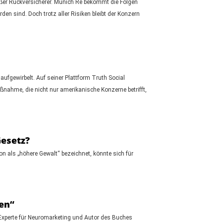
oßer Rückversicherer. Munich Re bekommt die Folgen
den sind. Doch trotz aller Risiken bleibt der Konzern
ufgewirbelt. Auf seiner Plattform Truth Social
ahme, die nicht nur amerikanische Konzerne betrifft,
Gesetz?
n als „höhere Gewalt“ bezeichnet, könnte sich für
en“
, Experte für Neuromarketing und Autor des Buches