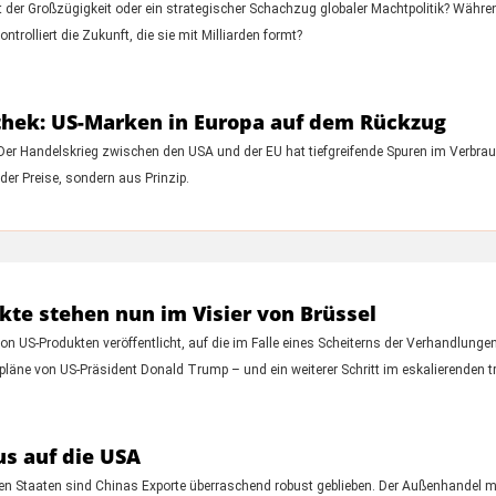
 der Großzügigkeit oder ein strategischer Schachzug globaler Machtpolitik? Während
trolliert die Zukunft, die sie mit Milliarden formt?
thek: US-Marken in Europa auf dem Rückzug
Der Handelskrieg zwischen den USA und der EU hat tiefgreifende Spuren im Verbrau
 der Preise, sondern aus Prinzip.
kte stehen nun im Visier von Brüssel
 US-Produkten veröffentlicht, auf die im Falle eines Scheiterns der Verhandlunge
llpläne von US-Präsident Donald Trump – und ein weiterer Schritt im eskalierenden t
us auf die USA
en Staaten sind Chinas Exporte überraschend robust geblieben. Der Außenhandel mi