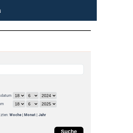
N
sdatum
um
etzten:
Woche
|
Monat
|
Jahr