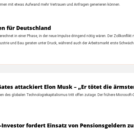
ehmen mit etwas Aufwand mehr Vertrauen und Anfragen generieren können.
en für Deutschland
gerechnet in einer Phase, in der neue Impulse dringend nötig wären. Der Zollkonflik
ustrie und Bau geraten unter Druck, während auch der Arbeitsmarkt erste Schwäche
Gates attackiert Elon Musk – „Er tötet die ärmst
en des globalen Technologiekapitalismus tritt offen zutage. Der frühere Microsoft-
p-Investor fordert Einsatz von Pensionsgeldern z