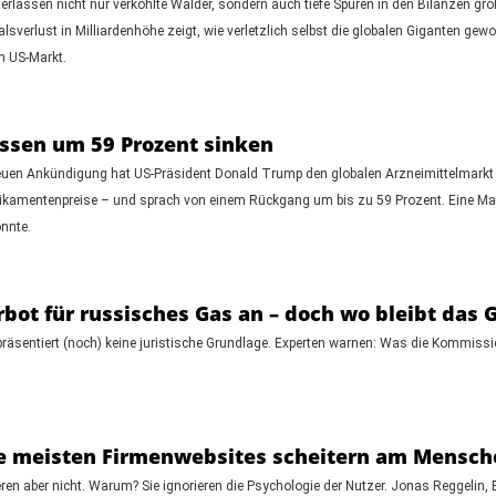
rlassen nicht nur verkohlte Wälder, sondern auch tiefe Spuren in den Bilanzen gr
verlust in Milliardenhöhe zeigt, wie verletzlich selbst die globalen Giganten gewor
n US-Markt.
üssen um 59 Prozent sinken
neuen Ankündigung hat US-Präsident Donald Trump den globalen Arzneimittelmarkt a
kamentenpreise – und sprach von einem Rückgang um bis zu 59 Prozent. Eine Maßn
önnte.
ot für russisches Gas an – doch wo bleibt das 
räsentiert (noch) keine juristische Grundlage. Experten warnen: Was die Kommissio
e meisten Firmenwebsites scheitern am Mensch
ren aber nicht. Warum? Sie ignorieren die Psychologie der Nutzer. Jonas Reggelin