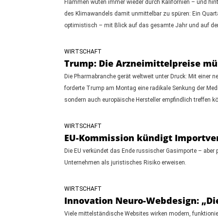
Flammen wüten immer wieder durch Kalifornien – und hinte
des Klimawandels damit unmittelbar zu spüren: Ein Quartals
optimistisch – mit Blick auf das gesamte Jahr und auf de
WIRTSCHAFT
Trump: Die Arzneimittelpreise m
Die Pharmabranche gerät weltweit unter Druck: Mit einer 
forderte Trump am Montag eine radikale Senkung der Medi
sondern auch europäische Hersteller empfindlich treffen k
WIRTSCHAFT
EU-Kommission kündigt Importverb
Die EU verkündet das Ende russischer Gasimporte – aber p
Unternehmen als juristisches Risiko erweisen.
WIRTSCHAFT
Innovation Neuro-Webdesign: „Di
Viele mittelständische Websites wirken modern, funktionie