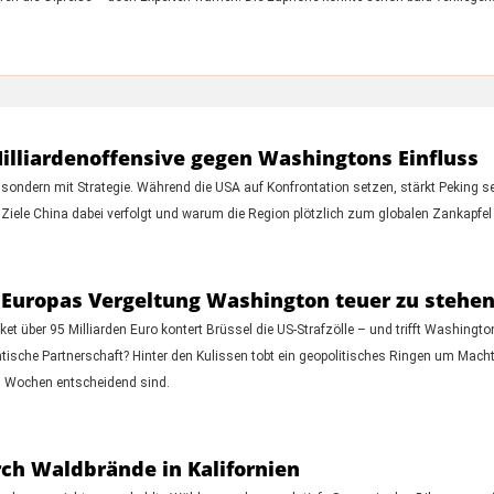
illiardenoffensive gegen Washingtons Einfluss
sondern mit Strategie. Während die USA auf Konfrontation setzen, stärkt Peking se
 Ziele China dabei verfolgt und warum die Region plötzlich zum globalen Zankapfel 
 Europas Vergeltung Washington teuer zu steh
t über 95 Milliarden Euro kontert Brüssel die US-Strafzölle – und trifft Washingto
tische Partnerschaft? Hinter den Kulissen tobt ein geopolitisches Ringen um Macht
n Wochen entscheidend sind.
ch Waldbrände in Kalifornien