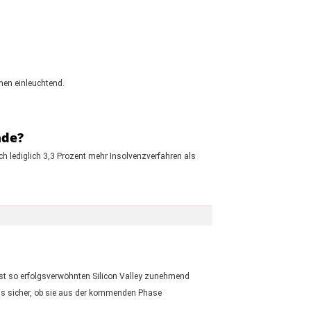
nen einleuchtend.
nde?
h lediglich 3,3 Prozent mehr Insolvenzverfahren als
nst so erfolgsverwöhnten Silicon Valley zunehmend
gs sicher, ob sie aus der kommenden Phase