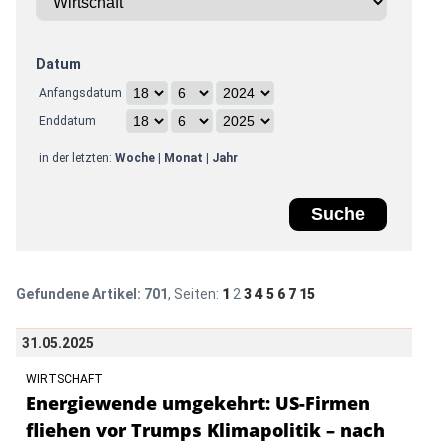
Datum
Anfangsdatum
Enddatum
in der letzten:
Woche
|
Monat
|
Jahr
Gefundene Artikel:
701
, Seiten:
1
2
3
4
5
6
7
15
31.05.2025
WIRTSCHAFT
Energiewende umgekehrt: US-Firmen
fliehen vor Trumps Klimapolitik – nach