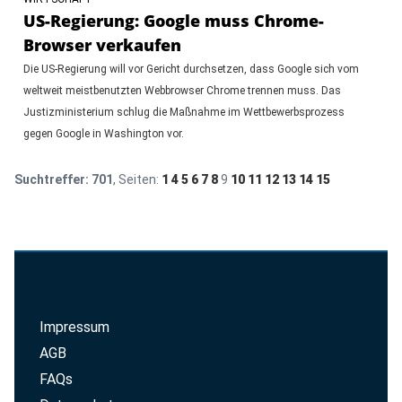
US-Regierung: Google muss Chrome-
Browser verkaufen
Die US-Regierung will vor Gericht durchsetzen, dass Google sich vom
weltweit meistbenutzten Webbrowser Chrome trennen muss. Das
Justizministerium schlug die Maßnahme im Wettbewerbsprozess
gegen Google in Washington vor.
Suchtreffer:
701
, Seiten:
1
4
5
6
7
8
9
10
11
12
13
14
15
Impressum
AGB
FAQs