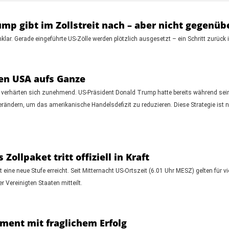
mp gibt im Zollstreit nach – aber nicht gegenüb
nklar. Gerade eingeführte US-Zölle werden plötzlich ausgesetzt – ein Schritt zurück 
en USA aufs Ganze
erhärten sich zunehmend. US-Präsident Donald Trump hatte bereits während seiner e
rändern, um das amerikanische Handelsdefizit zu reduzieren. Diese Strategie ist n
Zollpaket tritt offiziell in Kraft
 eine neue Stufe erreicht. Seit Mitternacht US-Ortszeit (6.01 Uhr MESZ) gelten für
 Vereinigten Staaten mitteilt.
iment mit fraglichem Erfolg