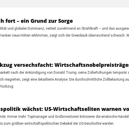
h fort – ein Grund zur Sorge
ilität und globaler Dominanz, verliert zunehmend an Strahlkraft – und das ausgerech
ranken neue Höhen erklimmen, zeigt sich der Greenback überraschend schwach. Wa
ckzug versechsfacht: Wirtschaftsnobelpreisträg
parkett nach der Ankündigung von Donald Trump, seine Zollerhöhungen temporär a
h reagierten, zeigt eine detaillierte Analyse: Die durchschnittliche Zollbelastung 
 Rückzug.
politik wächst: US-Wirtschaftseliten warnen vo
Ende: Immer mehr Topmanager und Großinvestoren kritisieren die erratische Handel
nte zum größten wirtschaftspolitischen Debakel der US-Geschichte werden.