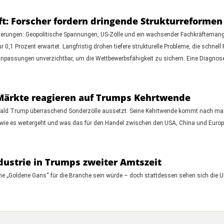
t: Forscher fordern dringende Strukturreformen
rderungen: Geopolitische Spannungen, US-Zölle und ein wachsender Fachkräfteman
,1 Prozent erwartet. Langfristig drohen tiefere strukturelle Probleme, die schnell 
npassungen unverzichtbar, um die Wettbewerbsfähigkeit zu sichern. Eine Diagnos
 Märkte reagieren auf Trumps Kehrtwende
Donald Trump überraschend Sonderzölle aussetzt. Seine Kehrtwende kommt nach mas
 wie es weitergeht und was das für den Handel zwischen den USA, China und Europ
dustrie in Trumps zweiter Amtszeit
ine „Goldene Gans“ für die Branche sein würde – doch stattdessen sehen sich die