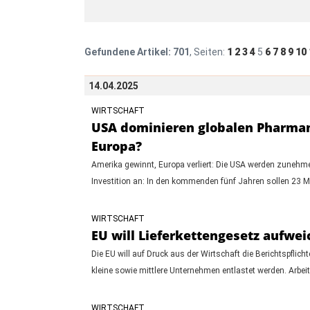
Gefundene Artikel:
701
, Seiten:
1
2
3
4
5
6
7
8
9
10
14.04.2025
WIRTSCHAFT
USA dominieren globalen Pharmama
Europa?
Amerika gewinnt, Europa verliert: Die USA werden zuneh
Investition an: In den kommenden fünf Jahren sollen 23 
WIRTSCHAFT
EU will Lieferkettengesetz aufwe
Die EU will auf Druck aus der Wirtschaft die Berichtspfli
kleine sowie mittlere Unternehmen entlastet werden. Arbeit
WIRTSCHAFT