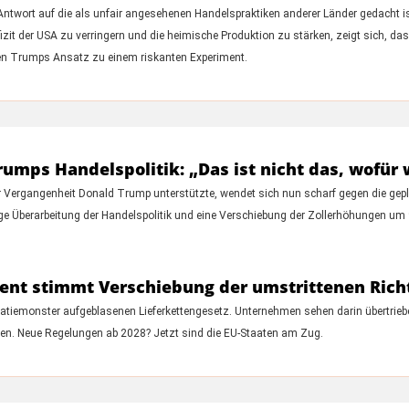
Antwort auf die als unfair angesehenen Handelspraktiken anderer Länder gedacht ist
t der USA zu verringern und die heimische Produktion zu stärken, zeigt sich, dass
hen Trumps Ansatz zu einem riskanten Experiment.
 Trumps Handelspolitik: „Das ist nicht das, wofü
r Vergangenheit Donald Trump unterstützte, wendet sich nun scharf gegen die gepla
tige Überarbeitung der Handelspolitik und eine Verschiebung der Zollerhöhungen
ent stimmt Verschiebung der umstrittenen Richt
ratiemonster aufgeblasenen Lieferkettengesetz. Unternehmen sehen darin übertrieb
ten. Neue Regelungen ab 2028? Jetzt sind die EU-Staaten am Zug.