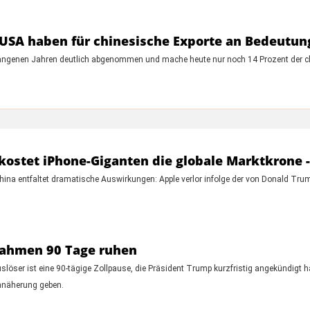
e USA haben für chinesische Exporte an Bedeutun
gangenen Jahren deutlich abgenommen und mache heute nur noch 14 Prozent der ch
ostet iPhone-Giganten die globale Marktkrone -
ina entfaltet dramatische Auswirkungen: Apple verlor infolge der von Donald Trump
nahmen 90 Tage ruhen
uslöser ist eine 90-tägige Zollpause, die Präsident Trump kurzfristig angekündigt h
 Annäherung geben.