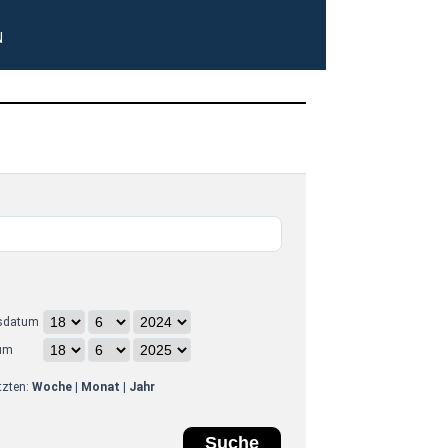
N
sdatum
um
etzten:
Woche
|
Monat
|
Jahr