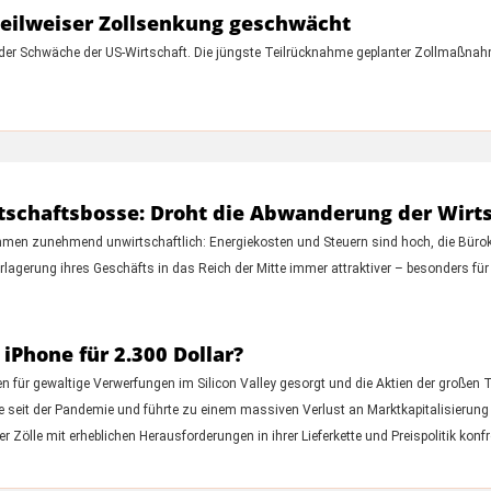
teilweiser Zollsenkung geschwächt
nder Schwäche der US-Wirtschaft. Die jüngste Teilrücknahme geplanter Zollmaßn
tschaftsbosse: Droht die Abwanderung der Wirt
n zunehmend unwirtschaftlich: Energiekosten und Steuern sind hoch, die Bürokrati
lagerung ihres Geschäfts in das Reich der Mitte immer attraktiver – besonders für 
 iPhone für 2.300 Dollar?
 für gewaltige Verwerfungen im Silicon Valley gesorgt und die Aktien der großen T
e seit der Pandemie und führte zu einem massiven Verlust an Marktkapitalisierung
 Zölle mit erheblichen Herausforderungen in ihrer Lieferkette und Preispolitik konfr