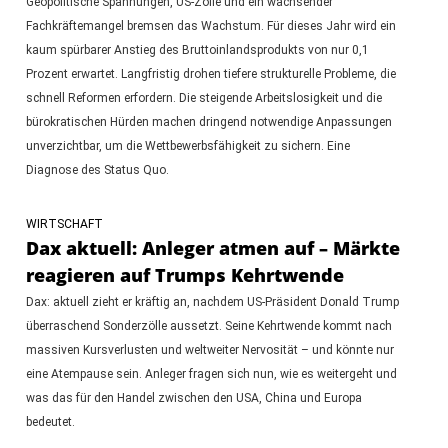
Geopolitische Spannungen, US-Zölle und ein wachsender
Fachkräftemangel bremsen das Wachstum. Für dieses Jahr wird ein
kaum spürbarer Anstieg des Bruttoinlandsprodukts von nur 0,1
Prozent erwartet. Langfristig drohen tiefere strukturelle Probleme, die
schnell Reformen erfordern. Die steigende Arbeitslosigkeit und die
bürokratischen Hürden machen dringend notwendige Anpassungen
unverzichtbar, um die Wettbewerbsfähigkeit zu sichern. Eine
Diagnose des Status Quo.
WIRTSCHAFT
Dax aktuell: Anleger atmen auf – Märkte
reagieren auf Trumps Kehrtwende
Dax: aktuell zieht er kräftig an, nachdem US-Präsident Donald Trump
überraschend Sonderzölle aussetzt. Seine Kehrtwende kommt nach
massiven Kursverlusten und weltweiter Nervosität – und könnte nur
eine Atempause sein. Anleger fragen sich nun, wie es weitergeht und
was das für den Handel zwischen den USA, China und Europa
bedeutet.