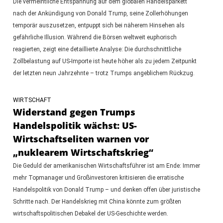
Die vermeintliche Entspannung auf dem globalen Handelsparkett
nach der Ankündigung von Donald Trump, seine Zollerhöhungen
temporär auszusetzen, entpuppt sich bei näherem Hinsehen als
gefährliche Illusion. Während die Börsen weltweit euphorisch
reagierten, zeigt eine detaillierte Analyse: Die durchschnittliche
Zollbelastung auf US-Importe ist heute höher als zu jedem Zeitpunkt
der letzten neun Jahrzehnte – trotz Trumps angeblichem Rückzug.
WIRTSCHAFT
Widerstand gegen Trumps
Handelspolitik wächst: US-
Wirtschaftseliten warnen vor
„nuklearem Wirtschaftskrieg“
Die Geduld der amerikanischen Wirtschaftsführer ist am Ende: Immer
mehr Topmanager und Großinvestoren kritisieren die erratische
Handelspolitik von Donald Trump – und denken offen über juristische
Schritte nach. Der Handelskrieg mit China könnte zum größten
wirtschaftspolitischen Debakel der US-Geschichte werden.