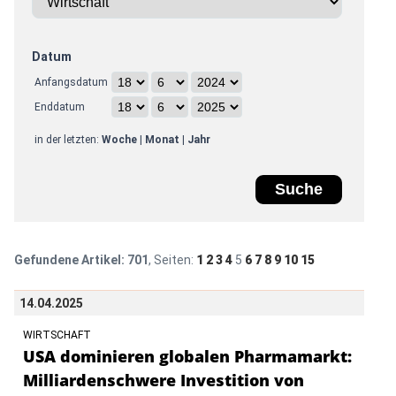
Datum
Anfangsdatum
Enddatum
in der letzten:
Woche
|
Monat
|
Jahr
Gefundene Artikel:
701
, Seiten:
1
2
3
4
5
6
7
8
9
10
15
14.04.2025
WIRTSCHAFT
USA dominieren globalen Pharmamarkt:
Milliardenschwere Investition von