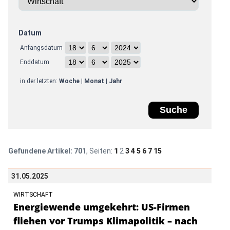
Datum
Anfangsdatum
Enddatum
in der letzten:
Woche
|
Monat
|
Jahr
Gefundene Artikel:
701
, Seiten:
1
2
3
4
5
6
7
15
31.05.2025
WIRTSCHAFT
Energiewende umgekehrt: US-Firmen
fliehen vor Trumps Klimapolitik – nach