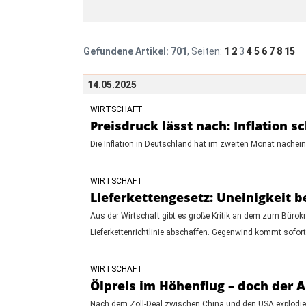
Gefundene Artikel:
701
, Seiten:
1
2
3
4
5
6
7
8
15
14.05.2025
WIRTSCHAFT
Preisdruck lässt nach: Inflation s
Die Inflation in Deutschland hat im zweiten Monat nacheina
WIRTSCHAFT
Lieferkettengesetz: Uneinigkeit b
Aus der Wirtschaft gibt es große Kritik an dem zum Bürok
Lieferkettenrichtlinie abschaffen. Gegenwind kommt sofort
WIRTSCHAFT
Ölpreis im Höhenflug – doch der 
Nach dem Zoll-Deal zwischen China und den USA explodier