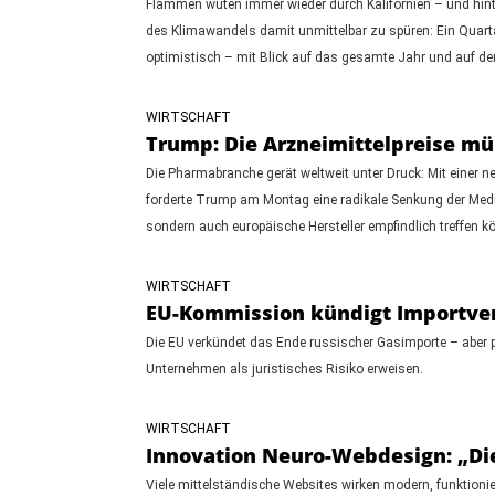
Flammen wüten immer wieder durch Kalifornien – und hinte
des Klimawandels damit unmittelbar zu spüren: Ein Quartals
optimistisch – mit Blick auf das gesamte Jahr und auf de
WIRTSCHAFT
Trump: Die Arzneimittelpreise m
Die Pharmabranche gerät weltweit unter Druck: Mit einer 
forderte Trump am Montag eine radikale Senkung der Medi
sondern auch europäische Hersteller empfindlich treffen k
WIRTSCHAFT
EU-Kommission kündigt Importverb
Die EU verkündet das Ende russischer Gasimporte – aber p
Unternehmen als juristisches Risiko erweisen.
WIRTSCHAFT
Innovation Neuro-Webdesign: „Di
Viele mittelständische Websites wirken modern, funktionie