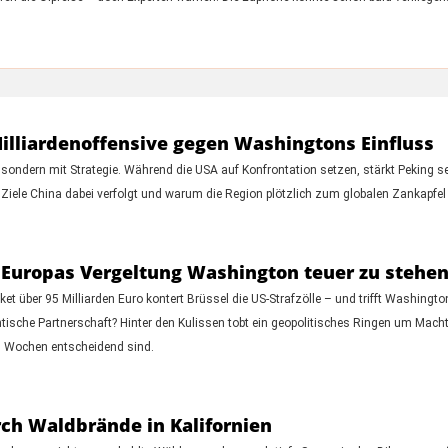
illiardenoffensive gegen Washingtons Einfluss
sondern mit Strategie. Während die USA auf Konfrontation setzen, stärkt Peking se
 Ziele China dabei verfolgt und warum die Region plötzlich zum globalen Zankapfel 
 Europas Vergeltung Washington teuer zu steh
t über 95 Milliarden Euro kontert Brüssel die US-Strafzölle – und trifft Washingto
tische Partnerschaft? Hinter den Kulissen tobt ein geopolitisches Ringen um Macht
n Wochen entscheidend sind.
ch Waldbrände in Kalifornien