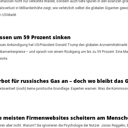
rlassen nicht nur verkohlte Wälder, sondern auch tiefe Spuren in den Bilanzen gr
verlust in Milliardenhöhe zeigt, wie verletzlich selbst die globalen Giganten gewor
n US-Markt.
üssen um 59 Prozent sinken
neuen Ankündigung hat US-Präsident Donald Trump den globalen Arzneimittelmarkt a
kamentenpreise – und sprach von einem Rückgang um bis zu 59 Prozent. Eine Maßn
önnte.
ot für russisches Gas an – doch wo bleibt das 
räsentiert (noch) keine juristische Grundlage. Experten warnen: Was die Kommissio
e meisten Firmenwebsites scheitern am Mensch
ren aber nicht. Warum? Sie ignorieren die Psychologie der Nutzer. Jonas Reggelin