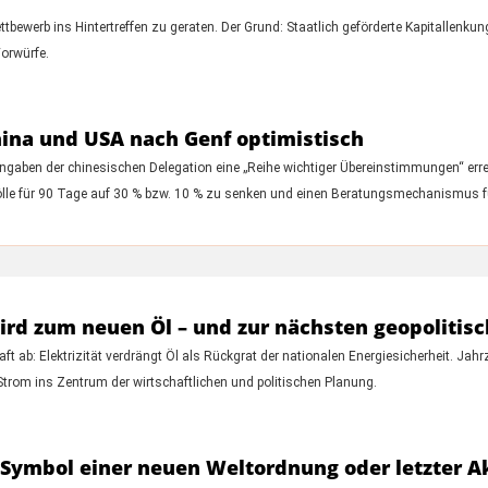
bewerb ins Hintertreffen zu geraten. Der Grund: Staatlich geförderte Kapitallenku
Vorwürfe.
ina und USA nach Genf optimistisch
ngaben der chinesischen Delegation eine „Reihe wichtiger Übereinstimmungen“ erre
Zölle für 90 Tage auf 30 % bzw. 10 % zu senken und einen Beratungsmechanismus f
rd zum neuen Öl – und zur nächsten geopolitisc
ft ab: Elektrizität verdrängt Öl als Rückgrat der nationalen Energiesicherheit. Ja
Strom ins Zentrum der wirtschaftlichen und politischen Planung.
Symbol einer neuen Weltordnung oder letzter Akt