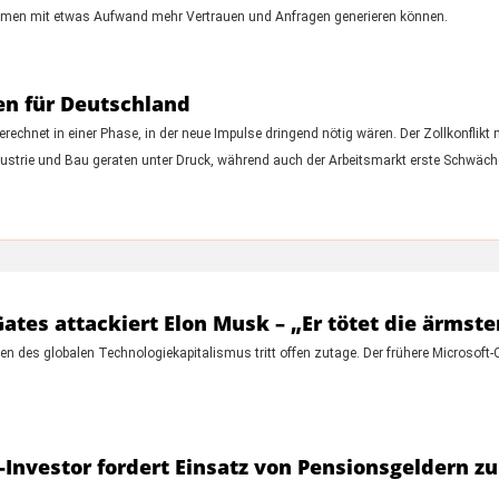
ehmen mit etwas Aufwand mehr Vertrauen und Anfragen generieren können.
en für Deutschland
gerechnet in einer Phase, in der neue Impulse dringend nötig wären. Der Zollkonflik
ustrie und Bau geraten unter Druck, während auch der Arbeitsmarkt erste Schwäche
Gates attackiert Elon Musk – „Er tötet die ärmst
en des globalen Technologiekapitalismus tritt offen zutage. Der frühere Microsoft-
p-Investor fordert Einsatz von Pensionsgeldern z