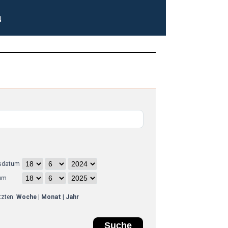
N
sdatum
um
etzten:
Woche
|
Monat
|
Jahr