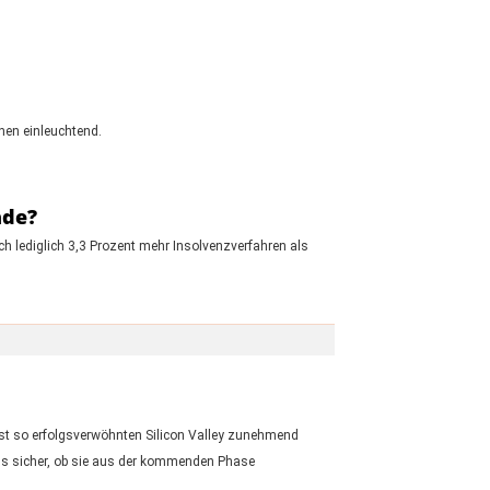
nen einleuchtend.
nde?
h lediglich 3,3 Prozent mehr Insolvenzverfahren als
nst so erfolgsverwöhnten Silicon Valley zunehmend
gs sicher, ob sie aus der kommenden Phase