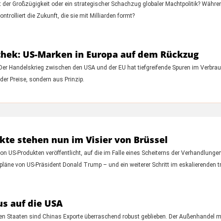
 der Großzügigkeit oder ein strategischer Schachzug globaler Machtpolitik? Während
trolliert die Zukunft, die sie mit Milliarden formt?
thek: US-Marken in Europa auf dem Rückzug
Der Handelskrieg zwischen den USA und der EU hat tiefgreifende Spuren im Verbrau
 der Preise, sondern aus Prinzip.
kte stehen nun im Visier von Brüssel
 US-Produkten veröffentlicht, auf die im Falle eines Scheiterns der Verhandlunge
llpläne von US-Präsident Donald Trump – und ein weiterer Schritt im eskalierenden t
us auf die USA
en Staaten sind Chinas Exporte überraschend robust geblieben. Der Außenhandel mi