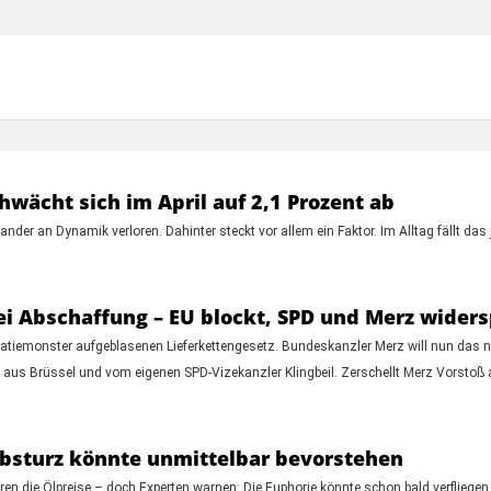
chwächt sich im April auf 2,1 Prozent ab
nder an Dynamik verloren. Dahinter steckt vor allem ein Faktor. Im Alltag fällt das 
ei Abschaffung – EU blockt, SPD und Merz widers
ratiemonster aufgeblasenen Lieferkettengesetz. Bundeskanzler Merz will nun das 
 aus Brüssel und vom eigenen SPD-Vizekanzler Klingbeil. Zerschellt Merz Vorstoß a
Absturz könnte unmittelbar bevorstehen
en die Ölpreise – doch Experten warnen: Die Euphorie könnte schon bald verflieg