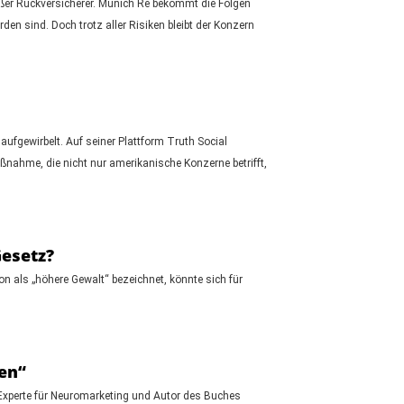
oßer Rückversicherer. Munich Re bekommt die Folgen
den sind. Doch trotz aller Risiken bleibt der Konzern
ufgewirbelt. Auf seiner Plattform Truth Social
ahme, die nicht nur amerikanische Konzerne betrifft,
Gesetz?
n als „höhere Gewalt“ bezeichnet, könnte sich für
en“
, Experte für Neuromarketing und Autor des Buches