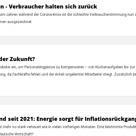
n - Verbraucher halten sich zurück
oom-Jahren während der Corona-Krise ist die schlechte Verbraucherstimmung nun a
rmen ausgezeichnet.
der Zukunft?
boter ein, um Personalengpässe zu kompensieren – von Küchenaufgaben bis zur K
ng, da Fachkräfte fehlen und der Anteil ungelernter Mitarbeiter steigt. Zusätzlic
and seit 2021: Energie sorgt für Inflationsrückgan
 mehr so stark verteuert wie in vielen vorherigen Monaten. Eine bestimmte Produk
 deutsche Wirtschaft?