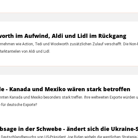
rth im Aufwind, Aldi und Lidl im Rückgang
rnehmen wie Action, Tedi und Woolworth zusätzlichen Zulauf verschafft. Die Non-F
arktanteilen von Aldi und Lidl.
le - Kanada und Mexiko wären stark betroffen
nten Kanada und Mexiko besonders stark treffen. Ihre weltweiten Exporte würden 
 für deutsche Exporte?
sage in der Schwebe - ändert sich die Ukraine-S
s Deutschlandbesuchs von US-Präsident Joe Biden wirbeln die westlichen Strategie-