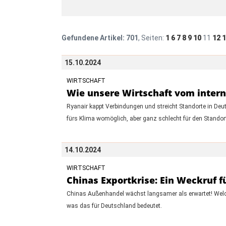
Gefundene Artikel:
701
, Seiten:
1
6
7
8
9
10
11
12
1
15.10.2024
WIRTSCHAFT
Wie unsere Wirtschaft vom intern
Ryanair kappt Verbindungen und streicht Standorte in Deut
fürs Klima womöglich, aber ganz schlecht für den Standort
14.10.2024
WIRTSCHAFT
Chinas Exportkrise: Ein Weckruf
Chinas Außenhandel wächst langsamer als erwartet! Welch
was das für Deutschland bedeutet.