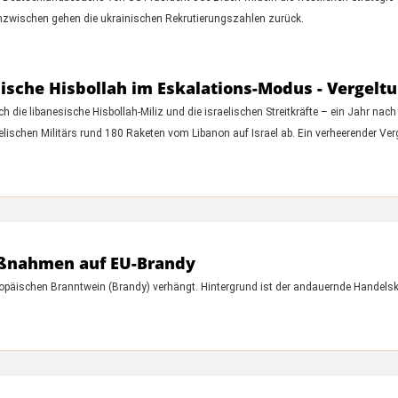
 Inzwischen gehen die ukrainischen Rekrutierungszahlen zurück.
sische Hisbollah im Eskalations-Modus - Vergelt
h die libanesische Hisbollah-Miliz und die israelischen Streitkräfte – ein Jahr nach
aelischen Militärs rund 180 Raketen vom Libanon auf Israel ab. Ein verheerender Ver
ßnahmen auf EU-Brandy
äischen Branntwein (Brandy) verhängt. Hintergrund ist der andauernde Handelskon