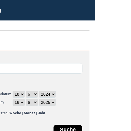
N
sdatum
um
etzten:
Woche
|
Monat
|
Jahr