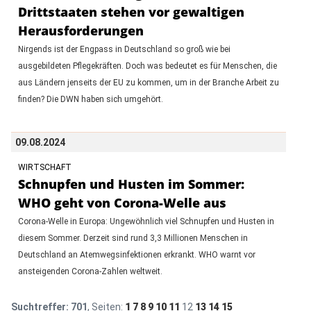
Drittstaaten stehen vor gewaltigen
Herausforderungen
Nirgends ist der Engpass in Deutschland so groß wie bei
ausgebildeten Pflegekräften. Doch was bedeutet es für Menschen, die
aus Ländern jenseits der EU zu kommen, um in der Branche Arbeit zu
finden? Die DWN haben sich umgehört.
09.08.2024
WIRTSCHAFT
Schnupfen und Husten im Sommer:
WHO geht von Corona-Welle aus
Corona-Welle in Europa: Ungewöhnlich viel Schnupfen und Husten in
diesem Sommer. Derzeit sind rund 3,3 Millionen Menschen in
Deutschland an Atemwegsinfektionen erkrankt. WHO warnt vor
ansteigenden Corona-Zahlen weltweit.
Suchtreffer:
701
, Seiten:
1
7
8
9
10
11
12
13
14
15