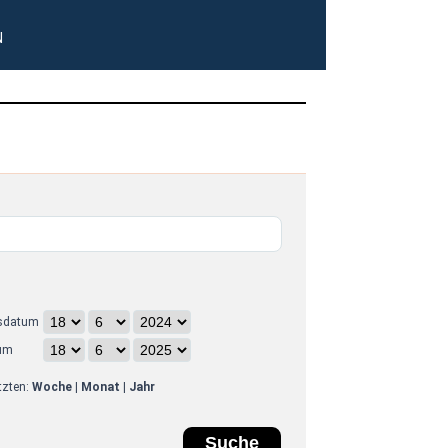
N
sdatum
um
etzten:
Woche
|
Monat
|
Jahr