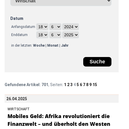
Datum
Anfangsdatum
Enddatum
in der letzten:
Woche
|
Monat
|
Jahr
Gefundene Artikel:
701
, Seiten:
1
2
3
4
5
6
7
8
9
15
26.04.2025
WIRTSCHAFT
Mobiles Geld: Afrika revolutioniert die
Finanzwelt – und überholt den Westen