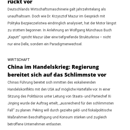
rückt vor
Deutschlands Wirtschaftsmaschinerie galt jahrzehntelang als
unaufhaltsam. Doch wie Dr. Krzysztof Mazur im Gespräch mit
Polityka Bezpieczeństwa eindringlich analysiert, hat der Motor längst
zu stottern begonnen. In Anlehnung an Wolfgang Münchaus Buch
„Kaputt“ spricht Mazur über eine tiefgreifende Strukturkrise – nicht
nur eine Delle, sondern ein Paradigmenwechsel.
WIRTSCHAFT
China im Handelskrieg: Regierung
bereitet sich auf das Schlimmste vor
Chinas Führung bereitet sich inmitten des eskalierenden
Handelskonflikts mit den USA auf mögliche Härtefälle vor. In einer
Sitzung des Politbüros unter Leitung von Staats- und Parteichef Xi
Jinping wurde der Auftrag erteilt, „ausreichend für den schlimmsten
Fall“ zu planen. Peking will durch gezielte geld- und fiskalpolitische
Maßnahmen Beschäftigung und Konsum stärken und zugleich
betroffene Unternehmen entlasten.