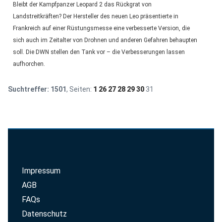
Bleibt der Kampfpanzer Leopard 2 das Rückgrat von
Landstreitkräften? Der Hersteller des neuen Leo präsentierte in
Frankreich auf einer Rüstungsmesse eine verbesserte Version, die
sich auch im Zeitalter von Drohnen und anderen Gefahren behaupten
soll. Die DWN stellen den Tank vor – die Verbesserungen lassen
aufhorchen.
Suchtreffer:
1501
, Seiten:
1
26
27
28
29
30
31
Impressum
AGB
FAQs
Datenschutz