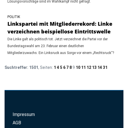
Lösungsvorschläge sind im Wahlkampf nicht gefragt.
POLITIK
Linkspartei mit Mitgliederrekord: Linke
verzeichnen beispiellose Eintrittswelle
Die Linke galt als politisch tot. Jetzt verzeichnet die Partei vor der
Bundestagswahl am 23. Februar einen deutlichen
Mitgliederzuwachs. Ein Linksruck aus Sorge vor einem „Rechtsruck“?
Suchtreffer:
1501
, Seiten:
1
4
5
6
7
8
9
10
11
12
13
14
31
Impressum
AGB