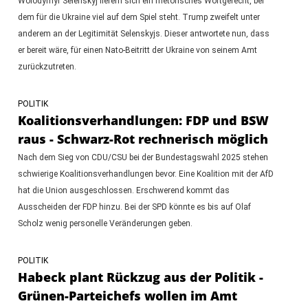
Wolodymyr Selenskyj liefern sich ein rhetorisches Wortgefecht, bei
dem für die Ukraine viel auf dem Spiel steht. Trump zweifelt unter
anderem an der Legitimität Selenskyjs. Dieser antwortete nun, dass
er bereit wäre, für einen Nato-Beitritt der Ukraine von seinem Amt
zurückzutreten.
POLITIK
Koalitionsverhandlungen: FDP und BSW
raus - Schwarz-Rot rechnerisch möglich
Nach dem Sieg von CDU/CSU bei der Bundestagswahl 2025 stehen
schwierige Koalitionsverhandlungen bevor. Eine Koalition mit der AfD
hat die Union ausgeschlossen. Erschwerend kommt das
Ausscheiden der FDP hinzu. Bei der SPD könnte es bis auf Olaf
Scholz wenig personelle Veränderungen geben.
POLITIK
Habeck plant Rückzug aus der Politik -
Grünen-Parteichefs wollen im Amt