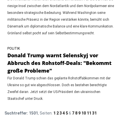
riesige Insel zwischen dem Nordatlantik und dem Nordpolarmeer eine
besondere strategische Bedeutung. Während Washington seine
militärische Präsenz in der Region verstärken könnte, bemüht sich
Dänemark um diplomatische Balance und eine klare Kommunikation.
Grönland selbst pocht auf sein Selbstbestimmungsrecht.
POLITIK
Donald Trump warnt Selenskyj vor
Abbruch des Rohstoff-Deals: "Bekommt
große Probleme"
Für Donald Trump schien das geplante Rohstoffabkommen mit der
Ukraine so gut wie abgeschlossen. Doch es bestehen berechtigte
Zweifel daran. Jetzt setzt der US-Präsident den ukrainischen
Staatschef unter Druck.
Suchtreffer:
1501
, Seiten:
1
2
3
4
5
6
7
8
9
10
11
31