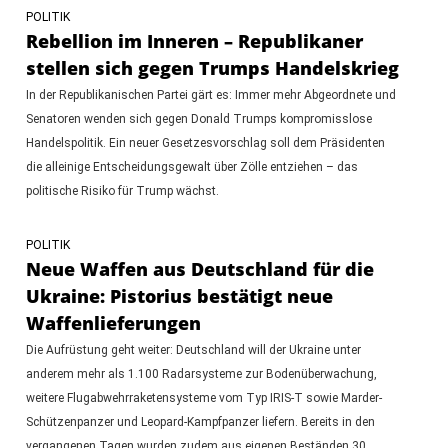
POLITIK
Rebellion im Inneren – Republikaner
stellen sich gegen Trumps Handelskrieg
In der Republikanischen Partei gärt es: Immer mehr Abgeordnete und
Senatoren wenden sich gegen Donald Trumps kompromisslose
Handelspolitik. Ein neuer Gesetzesvorschlag soll dem Präsidenten
die alleinige Entscheidungsgewalt über Zölle entziehen – das
politische Risiko für Trump wächst.
POLITIK
Neue Waffen aus Deutschland für die
Ukraine: Pistorius bestätigt neue
Waffenlieferungen
Die Aufrüstung geht weiter: Deutschland will der Ukraine unter
anderem mehr als 1.100 Radarsysteme zur Bodenüberwachung,
weitere Flugabwehrraketensysteme vom Typ IRIS-T sowie Marder-
Schützenpanzer und Leopard-Kampfpanzer liefern. Bereits in den
vergangenen Tagen wurden zudem aus eigenen Beständen 30