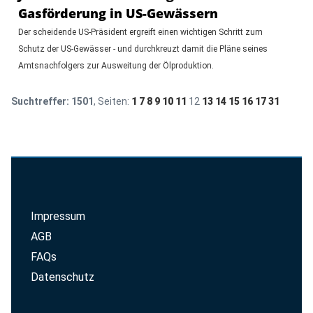
Gasförderung in US-Gewässern
Der scheidende US-Präsident ergreift einen wichtigen Schritt zum
Schutz der US-Gewässer - und durchkreuzt damit die Pläne seines
Amtsnachfolgers zur Ausweitung der Ölproduktion.
Suchtreffer:
1501
, Seiten:
1
7
8
9
10
11
12
13
14
15
16
17
31
Impressum
AGB
FAQs
Datenschutz