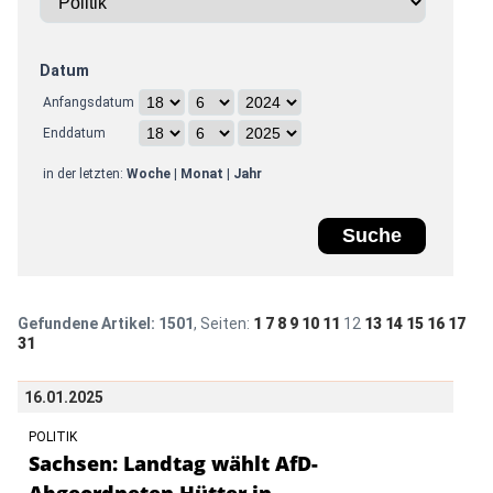
Datum
Anfangsdatum
Enddatum
in der letzten:
Woche
|
Monat
|
Jahr
Gefundene Artikel:
1501
, Seiten:
1
7
8
9
10
11
12
13
14
15
16
17
31
16.01.2025
POLITIK
Sachsen: Landtag wählt AfD-
Abgeordneten Hütter in