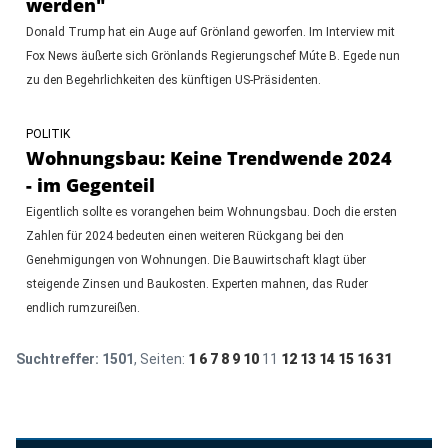
werden"
Donald Trump hat ein Auge auf Grönland geworfen. Im Interview mit
Fox News äußerte sich Grönlands Regierungschef Múte B. Egede nun
zu den Begehrlichkeiten des künftigen US-Präsidenten.
POLITIK
Wohnungsbau: Keine Trendwende 2024
- im Gegenteil
Eigentlich sollte es vorangehen beim Wohnungsbau. Doch die ersten
Zahlen für 2024 bedeuten einen weiteren Rückgang bei den
Genehmigungen von Wohnungen. Die Bauwirtschaft klagt über
steigende Zinsen und Baukosten. Experten mahnen, das Ruder
endlich rumzureißen.
Suchtreffer:
1501
, Seiten:
1
6
7
8
9
10
11
12
13
14
15
16
31