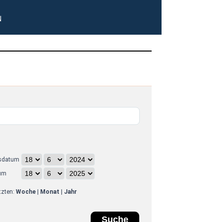
N
sdatum
um
etzten:
Woche
|
Monat
|
Jahr