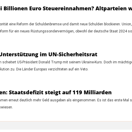
 Billionen Euro Steuereinnahmen? Altparteien w
rität eine Reform der Schuldenbremse und damit neue Schulden blockieren. Unio
Reform für ein neues Rüstungssondervermögen, obwohl der deutsche Staat 2024 so
 Unterstützung im UN-Sicherheitsrat
n scheitert US-Präsident Donald Trump mit seinem Ukraine-Kurs. Doch im mächtige
tion zu. Die Länder Europas verzichteten auf ein Veto.
: Staatsdefizit steigt auf 119 Milliarden
hmen erneut deutlich mehr Geld ausgeben als eingenommen. Es ist das erste Mal se
swiesen.