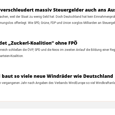
erschleudert massiv Steuergelder auch ans Aus
machen, weil der Staat zu wenig Geld hat: Doch Deutschland hat kein Einnahmenp
ungslos offenlegt. Wie SPD, Grüne, FDP und Union sorglos Milliarden an Steuergel
det „Zuckerl-Koalition“ ohne FPÖ
rreich schließen die ÖVP, SPD und die Neos im zweiten Anlauf die Bildung einer Re
rteien-Koalition.
 baut so viele neue Windräder wie Deutschland
 im vergangenen Jahr nach Angaben des Verbands WindEurope so viel Windkraftanl