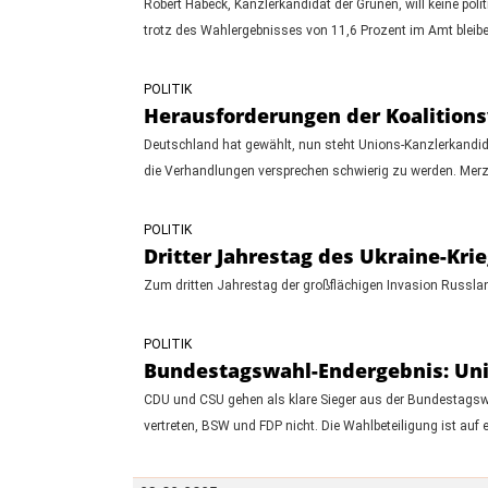
Robert Habeck, Kanzlerkandidat der Grünen, will keine pol
trotz des Wahlergebnisses von 11,6 Prozent im Amt bleibe
POLITIK
Herausforderungen der Koalition
Deutschland hat gewählt, nun steht Unions-Kanzlerkandida
die Verhandlungen versprechen schwierig zu werden. Merz
POLITIK
Dritter Jahrestag des Ukraine-Kri
Zum dritten Jahrestag der großflächigen Invasion Russlan
POLITIK
Bundestagswahl-Endergebnis: Unio
CDU und CSU gehen als klare Sieger aus der Bundestagswahl
vertreten, BSW und FDP nicht. Die Wahlbeteiligung ist au