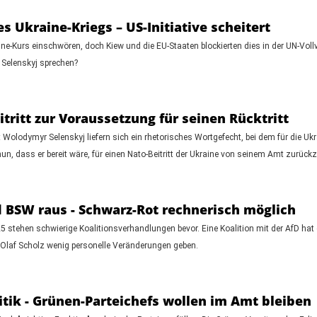
s Ukraine-Kriegs – US-Initiative scheitert
ne-Kurs einschwören, doch Kiew und die EU-Staaten blockierten dies in der UN-Vol
 Selenskyj sprechen?
tritt zur Voraussetzung für seinen Rücktritt
olodymyr Selenskyj liefern sich ein rhetorisches Wortgefecht, bei dem für die Ukra
un, dass er bereit wäre, für einen Nato-Beitritt der Ukraine von seinem Amt zurückz
 BSW raus - Schwarz-Rot rechnerisch möglich
stehen schwierige Koalitionsverhandlungen bevor. Eine Koalition mit der AfD h
 Olaf Scholz wenig personelle Veränderungen geben.
tik - Grünen-Parteichefs wollen im Amt bleiben