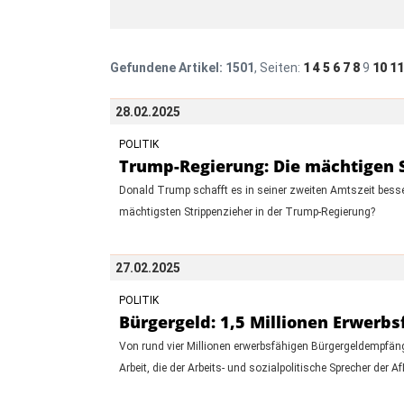
Gefundene Artikel:
1501
, Seiten:
1
4
5
6
7
8
9
10
11
28.02.2025
POLITIK
Trump-Regierung: Die mächtigen 
Donald Trump schafft es in seiner zweiten Amtszeit besse
mächtigsten Strippenzieher in der Trump-Regierung?
27.02.2025
POLITIK
Bürgergeld: 1,5 Millionen Erwerbs
Von rund vier Millionen erwerbsfähigen Bürgergeldempfäng
Arbeit, die der Arbeits- und sozialpolitische Sprecher der A