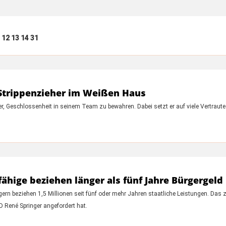
12
13
14
31
Strippenzieher im Weißen Haus
r, Geschlossenheit in seinem Team zu bewahren. Dabei setzt er auf viele Vertraute
fähige beziehen länger als fünf Jahre Bürgergeld
ern beziehen 1,5 Millionen seit fünf oder mehr Jahren staatliche Leistungen. Das
fD René Springer angefordert hat.