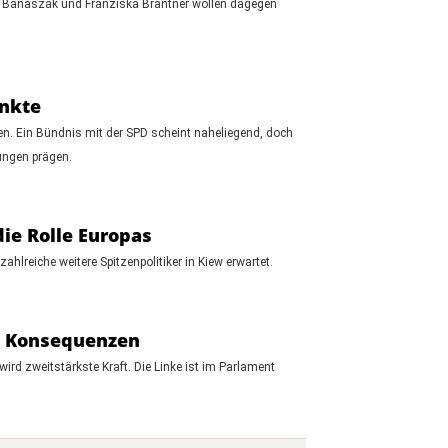
elix Banaszak und Franziska Brantner wollen dagegen
unkte
en. Ein Bündnis mit der SPD scheint naheliegend, doch
ungen prägen.
die Rolle Europas
lreiche weitere Spitzenpolitiker in Kiew erwartet.
ie Konsequenzen
ird zweitstärkste Kraft. Die Linke ist im Parlament