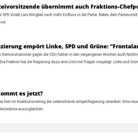
arteivorsitzende übernimmt auch Fraktions-Chefp
 SPD strebt Lars Klingbeil nach mehr Einfluss in der Partei. Neben dem Parteivorsi
vor.
zierung empört Linke, SPD und Grüne: "Frontalan
 Demonstrationen gegen die CDU hatten in den vergangenen Wochen auch Nichtre
Die Fraktion hat der Regierung dazu eine Liste mit Fragen vorgelegt. Linke und Gr
kommt es jetzt?
 fest im Koalitionsvertrag der zerbrochenen Ampel-Regierung verankert. Eine ne
 Heizwärme auszugleichen.