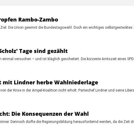
tropfen Rambo-Zambo
el: Die Union gewinnt die Bundestagswahl. Doch ein wichtiges selbstgestecktes Zi
Scholz' Tage sind gezählt
h einmal versuchen – und ist kläglich gescheitert. Die kürzeste Amtszeit eines SPD-
et mit Lindner herbe Wahlniederlage
von der Krise in der Ampel-Koalition nicht erholt. Parteichef Lindner und seine Libe
ächt: Die Konsequenzen der Wahl
winner. Dennoch dürfte die Regierungsbildung herausfordernd werden, da die Zeit d