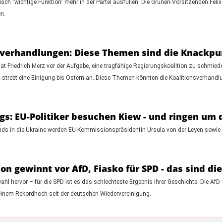
itisch "wichtige Funktion" mehr in der Partei ausfüllen. Die Grünen-Vorsitzenden F
n.
sverhandlungen: Diese Themen sind die Knackp
t Friedrich Merz vor der Aufgabe, eine tragfähige Regierungskoalition zu schmied
 strebt eine Einigung bis Ostern an. Diese Themen könnten die Koalitionsverhandl
egs: EU-Politiker besuchen Kiew - und ringen um 
ds in die Ukraine werden EU-Kommissionspräsidentin Ursula von der Leyen sowie zah
n gewinnt vor AfD, Fiasko für SPD - das sind d
 hervor – für die SPD ist es das schlechteste Ergebnis ihrer Geschichte. Die AfD w
f einem Rekordhoch seit der deutschen Wiedervereinigung.