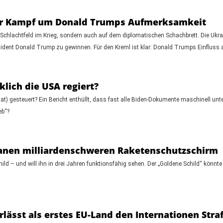
Der Kampf um Donald Trumps Aufmerksamkeit
 Schlachtfeld im Krieg, sondern auch auf dem diplomatischen Schachbrett. Die Ukra
dent Donald Trump zu gewinnen. Für den Kreml ist klar: Donald Trumps Einfluss auf
klich die USA regiert?
t) gesteuert? Ein Bericht enthüllt, dass fast alle Biden-Dokumente maschinell un
eb“?
lanen milliardenschweren Raketenschutzschirm
d – und will ihn in drei Jahren funktionsfähig sehen. Der „Goldene Schild“ könnt
rlässt als erstes EU-Land den Internationen Stra