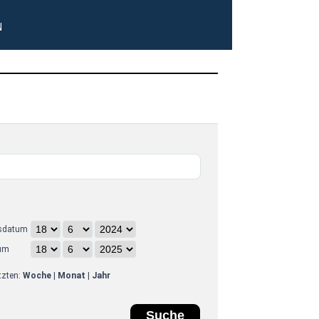
N
sdatum
um
etzten:
Woche
|
Monat
|
Jahr