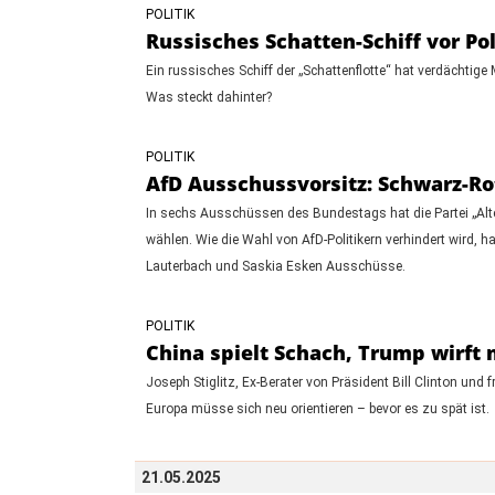
POLITIK
Russisches Schatten-Schiff vor Po
Ein russisches Schiff der „Schattenflotte“ hat verdächti
Was steckt dahinter?
POLITIK
AfD Ausschussvorsitz: Schwarz-Rot
In sechs Ausschüssen des Bundestags hat die Partei „Alt
wählen. Wie die Wahl von AfD-Politikern verhindert wird, ha
Lauterbach und Saskia Esken Ausschüsse.
POLITIK
China spielt Schach, Trump wirft m
Joseph Stiglitz, Ex-Berater von Präsident Bill Clinton und
Europa müsse sich neu orientieren – bevor es zu spät ist.
21.05.2025