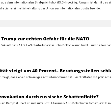
us dem Internationalen Strafgerichtshof (IStGH) gebilligt. Ungarn ist damit das e
die bisher einheitliche Haltung der Union zur internationalen Justiz beendet.
d Trump zur echten Gefahr für die NATO
 Zukunft der NATO. Ex-Sicherheitsberater John Bolton warnt: Nicht Trump allein 
lität steigt um 40 Prozent– Beratungsstellen sch
ellt, zeigt, dass er ein schwieriges Amt übernommen hat. Bei Straftaten mit politisc
rovokation durch russische Schattenflotte?
 ein Kampfjet über Estland auftaucht. Litauens NATO-Botschafter fordert jetzt kla