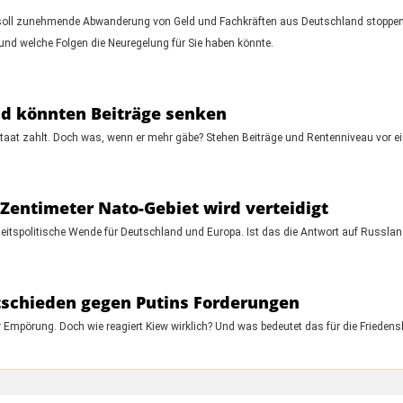
oll zunehmende Abwanderung von Geld und Fachkräften aus Deutschland stoppen!
und welche Folgen die Neuregelung für Sie haben könnte.
nd könnten Beiträge senken
 Staat zahlt. Doch was, wenn er mehr gäbe? Stehen Beiträge und Rentenniveau vor 
r Zentimeter Nato-Gebiet wird verteidigt
rheitspolitische Wende für Deutschland und Europa. Ist das die Antwort auf Russland
ntschieden gegen Putins Forderungen
für Empörung. Doch wie reagiert Kiew wirklich? Und was bedeutet das für die Fried