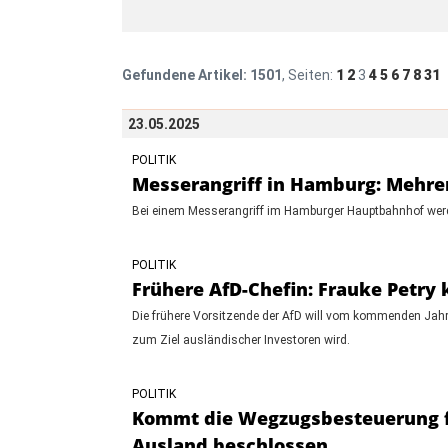
Gefundene Artikel:
1501
, Seiten:
1
2
3
4
5
6
7
8
31
23.05.2025
POLITIK
Messerangriff in Hamburg: Mehr
Bei einem Messerangriff im Hamburger Hauptbahnhof wer
POLITIK
Frühere AfD-Chefin: Frauke Petry 
Die frühere Vorsitzende der AfD will vom kommenden Jahr a
zum Ziel ausländischer Investoren wird.
POLITIK
Kommt die Wegzugsbesteuerung f
Ausland beschlossen