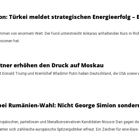
n: Türkei meldet strategischen Energieerfolg 
men von enormem Wert. Der Fund unterstreicht Ankaras anhaltenden Kurs in Richt
nsionen hat.
rtner erhöhen den Druck auf Moskau
t Donald Trump und Kremlchef Wladimir Putin haben Deutschland, die USA sowie we
 bei Rumänien-Wahl: Nicht George Simion sondern
opäischen, parteilosen und liberalkonservativen Kandidaten Nicusor Dan gegen de
ten sich zahlreiche europäische Spitzenpolitiker erfreut. Ein Zeichen für eine kl