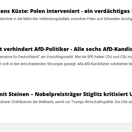
lens Küste: Polen interveniert - ein verdächtige
ge Manöver in der Nähe des Verbindungskabels zwischen Polen und Schweden durchg
 verhindert AfD-Politiker - Alle sechs AfD-Kandi
ernative für Deutschland“ ein Vorschlagsrecht. Wie die SPD haben CDU und CSU n
t sich in den entscheidenden Sitzungen gezeigt: Alle AfD-Kandidaten scheiterten bei 
it Steinen – Nobelpreisträger Stiglitz kritisier
 früherer Chefökonom der Weltbank, warnt vor Trumps Wirtschaftspolitik: Die USA sin