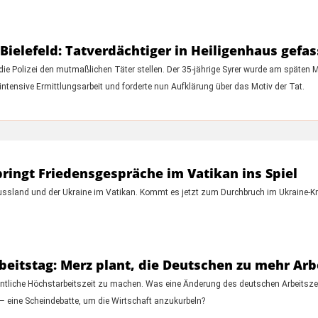
ielefeld: Tatverdächtiger in Heiligenhaus gefas
 die Polizei den mutmaßlichen Täter stellen. Der 35-jährige Syrer wurde am spät
intensive Ermittlungsarbeit und forderte nun Aufklärung über das Motiv der Tat.
ringt Friedensgespräche im Vatikan ins Spiel
land und der Ukraine im Vatikan. Kommt es jetzt zum Durchbruch im Ukraine-Krie
eitstag: Merz plant, die Deutschen zu mehr Arb
entliche Höchstarbeitszeit zu machen. Was eine Änderung des deutschen Arbeitszei
 – eine Scheindebatte, um die Wirtschaft anzukurbeln?