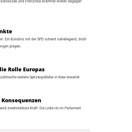
elix Banaszak und Franziska Brantner wollen dagegen
unkte
en. Ein Bündnis mit der SPD scheint naheliegend, doch
ungen prägen.
die Rolle Europas
lreiche weitere Spitzenpolitiker in Kiew erwartet.
ie Konsequenzen
ird zweitstärkste Kraft. Die Linke ist im Parlament