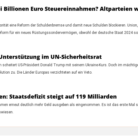
 Billionen Euro Steuereinnahmen? Altparteien w
rität eine Reform der Schuldenbremse und damit neue Schulden blockieren. Unio
Reform für ein neues Rüstungssondervermögen, obwohl der deutsche Staat 2024 so
 Unterstützung im UN-Sicherheitsrat
n scheitert US-Präsident Donald Trump mit seinem Ukraine-Kurs. Doch im mächtige
tion zu. Die Länder Europas verzichteten auf ein Veto.
: Staatsdefizit steigt auf 119 Milliarden
hmen erneut deutlich mehr Geld ausgeben als eingenommen. Es ist das erste Mal se
swiesen.