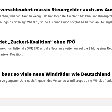
erschleudert massiv Steuergelder auch ans Aus
machen, weil der Staat zu wenig Geld hat: Doch Deutschland hat kein Einnahmenp
ungslos offenlegt. Wie SPD, Grüne, FDP und Union sorglos Milliarden an Steuergel
det „Zuckerl-Koalition“ ohne FPÖ
rreich schließen die ÖVP, SPD und die Neos im zweiten Anlauf die Bildung einer Re
rteien-Koalition.
 baut so viele neue Windräder wie Deutschland
 im vergangenen Jahr nach Angaben des Verbands WindEurope so viel Windkraftanl