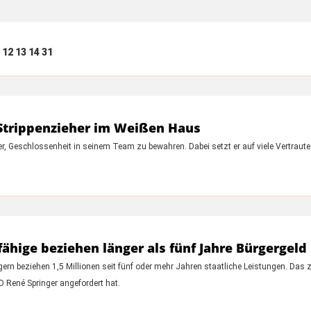
12
13
14
31
Strippenzieher im Weißen Haus
r, Geschlossenheit in seinem Team zu bewahren. Dabei setzt er auf viele Vertraute
fähige beziehen länger als fünf Jahre Bürgergeld
ern beziehen 1,5 Millionen seit fünf oder mehr Jahren staatliche Leistungen. Das
fD René Springer angefordert hat.