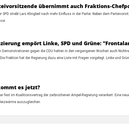
arteivorsitzende übernimmt auch Fraktions-Chefp
 SPD strebt Lars Klingbeil nach mehr Einfluss in der Partei. Neben dem Parteivorsi
vor.
zierung empört Linke, SPD und Grüne: "Frontalan
 Demonstrationen gegen die CDU hatten in den vergangenen Wochen auch Nichtre
Die Fraktion hat der Regierung dazu eine Liste mit Fragen vorgelegt. Linke und Gr
kommt es jetzt?
 fest im Koalitionsvertrag der zerbrochenen Ampel-Regierung verankert. Eine ne
 Heizwärme auszugleichen.