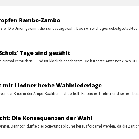
tropfen Rambo-Zambo
el: Die Union gewinnt die Bundestagswahl. Doch ein wichtiges selbstgestecktes Zi
Scholz' Tage sind gezählt
h einmal versuchen – und ist kläglich gescheitert. Die kürzeste Amtszeit eines SPD-
et mit Lindner herbe Wahlniederlage
von der Krise in der Ampel-Koalition nicht erholt. Parteichef Lindner und seine Libe
ächt: Die Konsequenzen der Wahl
winner. Dennoch dürfte die Regierungsbildung herausfordernd werden, da die Zeit d