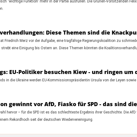
itisch "wichtige Funktion" mehr in der Partei ausfüllen. Die Grünen-Vorsitzenden F
n.
sverhandlungen: Diese Themen sind die Knackp
t Friedrich Merz vor der Aufgabe, eine tragfähige Regierungskoalition zu schmied
 strebt eine Einigung bis Ostern an. Diese Themen könnten die Koalitionsverhandl
egs: EU-Politiker besuchen Kiew - und ringen um 
ds in die Ukraine werden EU-Kommissionspräsidentin Ursula von der Leyen sowie zah
n gewinnt vor AfD, Fiasko für SPD - das sind d
 hervor – für die SPD ist es das schlechteste Ergebnis ihrer Geschichte. Die AfD w
f einem Rekordhoch seit der deutschen Wiedervereinigung.