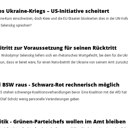
s Ukraine-Kriegs – US-Initiative scheitert
ne-Kurs einschwören, doch Kiew und die EU-Staaten blockierten dies in der UN-Vol
 Selenskyj sprechen?
tritt zur Voraussetzung für seinen Rücktritt
olodymyr Selenskyj liefern sich ein rhetorisches Wortgefecht, bei dem für die Ukra
un, dass er bereit wäre, für einen Nato-Beitritt der Ukraine von seinem Amt zurückz
 BSW raus - Schwarz-Rot rechnerisch möglich
stehen schwierige Koalitionsverhandlungen bevor. Eine Koalition mit der AfD h
 Olaf Scholz wenig personelle Veränderungen geben.
tik - Grünen-Parteichefs wollen im Amt bleiben