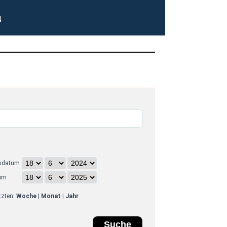
N
sdatum
um
etzten:
Woche
|
Monat
|
Jahr