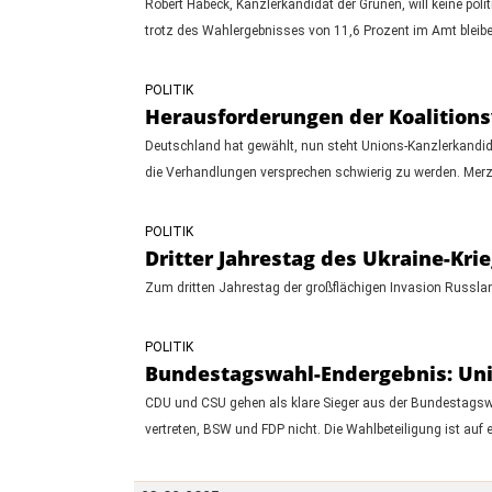
Robert Habeck, Kanzlerkandidat der Grünen, will keine pol
trotz des Wahlergebnisses von 11,6 Prozent im Amt bleibe
POLITIK
Herausforderungen der Koalition
Deutschland hat gewählt, nun steht Unions-Kanzlerkandida
die Verhandlungen versprechen schwierig zu werden. Merz
POLITIK
Dritter Jahrestag des Ukraine-Kri
Zum dritten Jahrestag der großflächigen Invasion Russlan
POLITIK
Bundestagswahl-Endergebnis: Unio
CDU und CSU gehen als klare Sieger aus der Bundestagswahl
vertreten, BSW und FDP nicht. Die Wahlbeteiligung ist au