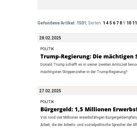
Gefundene Artikel:
1501
, Seiten:
1
4
5
6
7
8
9
10
11
28.02.2025
POLITIK
Trump-Regierung: Die mächtigen 
Donald Trump schafft es in seiner zweiten Amtszeit besse
mächtigsten Strippenzieher in der Trump-Regierung?
27.02.2025
POLITIK
Bürgergeld: 1,5 Millionen Erwerbs
Von rund vier Millionen erwerbsfähigen Bürgergeldempfäng
Arbeit, die der Arbeits- und sozialpolitische Sprecher der A