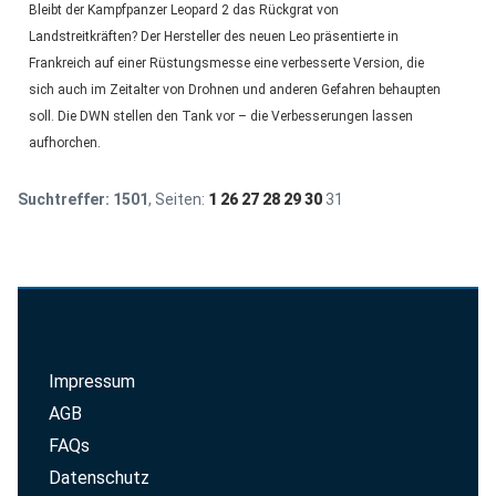
Bleibt der Kampfpanzer Leopard 2 das Rückgrat von
Landstreitkräften? Der Hersteller des neuen Leo präsentierte in
Frankreich auf einer Rüstungsmesse eine verbesserte Version, die
sich auch im Zeitalter von Drohnen und anderen Gefahren behaupten
soll. Die DWN stellen den Tank vor – die Verbesserungen lassen
aufhorchen.
Suchtreffer:
1501
, Seiten:
1
26
27
28
29
30
31
Impressum
AGB
FAQs
Datenschutz