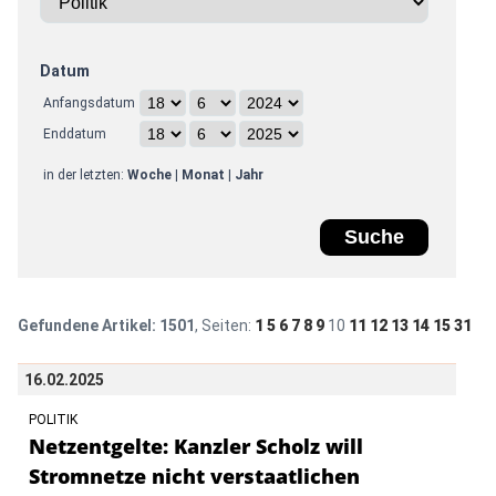
Datum
Anfangsdatum
Enddatum
in der letzten:
Woche
|
Monat
|
Jahr
Gefundene Artikel:
1501
, Seiten:
1
5
6
7
8
9
10
11
12
13
14
15
31
16.02.2025
POLITIK
Netzentgelte: Kanzler Scholz will
Stromnetze nicht verstaatlichen