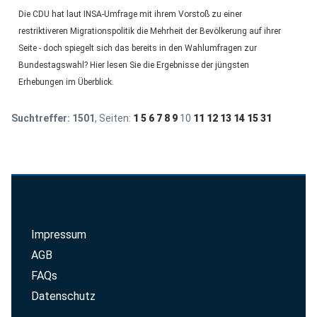
Die CDU hat laut INSA-Umfrage mit ihrem Vorstoß zu einer
restriktiveren Migrationspolitik die Mehrheit der Bevölkerung auf ihrer
Seite - doch spiegelt sich das bereits in den Wahlumfragen zur
Bundestagswahl? Hier lesen Sie die Ergebnisse der jüngsten
Erhebungen im Überblick.
Suchtreffer:
1501
, Seiten:
1
5
6
7
8
9
10
11
12
13
14
15
31
Impressum
AGB
FAQs
Datenschutz