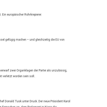
 Ein europäischer Rohrkrepierer.
sel gefügig machen – und gleichzeitig die EU von
rwarf zwei Organklagen der Partei als unzulässig,
t verletzt worden sein soll.
hef Donald Tusk unter Druck. Der neue Präsident Karol
en Fernsehen an, dem Parlament in Kürze die