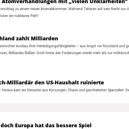
e Atomverhandlungen mit „vielen Unklarheiten“
S-Vorschlag zu einem neuen Atomabkommen. Während Teheran auf sein Recht zur Ur
sten ein nukleares Patt?
hland zahlt Milliarden
drastischen Ausbau ihrer Verteidigungsfähigkeiten – aus Angst vor Russland und g
sen, Milliarden fließen. Doch hinter den Forderungen steckt mehr als nur militäri
h-Milliardär den US-Haushalt ruinierte
– heraus kam ein Desaster aus Kürzungen, Chaos und gescheiterten Sparzielen. Der
doch Europa hat das bessere Spiel