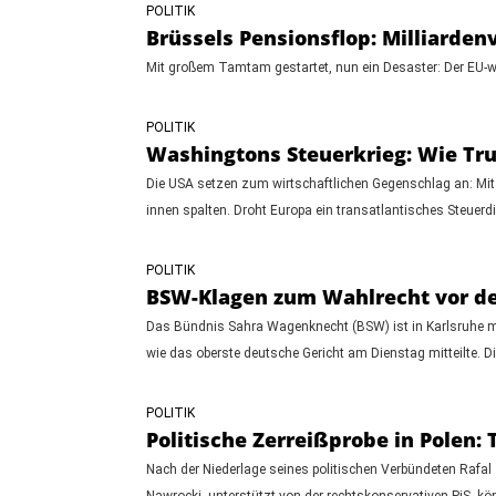
POLITIK
Brüssels Pensionsflop: Milliardenv
Mit großem Tamtam gestartet, nun ein Desaster: Der EU-we
POLITIK
Washingtons Steuerkrieg: Wie Tru
Die USA setzen zum wirtschaftlichen Gegenschlag an: Mit
innen spalten. Droht Europa ein transatlantisches Steuerdi
POLITIK
BSW-Klagen zum Wahlrecht vor de
Das Bündnis Sahra Wagenknecht (BSW) ist in Karlsruhe m
wie das oberste deutsche Gericht am Dienstag mitteilte. Di
POLITIK
Politische Zerreißprobe in Polen:
Nach der Niederlage seines politischen Verbündeten Rafal
Nawrocki, unterstützt von der rechtskonservativen PiS, k