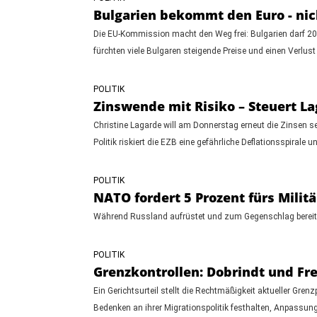
Bulgarien bekommt den Euro - nich
Die EU-Kommission macht den Weg frei: Bulgarien darf 2026
fürchten viele Bulgaren steigende Preise und einen Verlust n
POLITIK
Zinswende mit Risiko – Steuert La
Christine Lagarde will am Donnerstag erneut die Zinsen s
Politik riskiert die EZB eine gefährliche Deflationsspirale 
POLITIK
NATO fordert 5 Prozent fürs Milit
Während Russland aufrüstet und zum Gegenschlag bereitst
POLITIK
Grenzkontrollen: Dobrindt und Fre
Ein Gerichtsurteil stellt die Rechtmäßigkeit aktueller Gren
Bedenken an ihrer Migrationspolitik festhalten, Anpassung