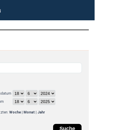
N
sdatum
um
etzten:
Woche
|
Monat
|
Jahr