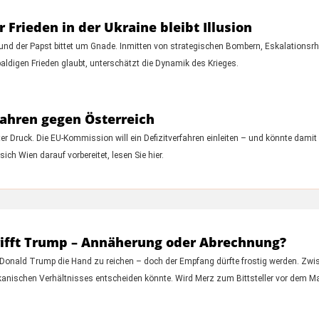
 Frieden in der Ukraine bleibt Illusion
und der Papst bittet um Gnade. Inmitten von strategischen Bombern, Eskalationsrh
aldigen Frieden glaubt, unterschätzt die Dynamik des Krieges.
fahren gegen Österreich
 Druck. Die EU-Kommission will ein Defizitverfahren einleiten – und könnte damit 
ich Wien darauf vorbereitet, lesen Sie hier.
ifft Trump – Annäherung oder Abrechnung?
Donald Trump die Hand zu reichen – doch der Empfang dürfte frostig werden. Zwisc
kanischen Verhältnisses entscheiden könnte. Wird Merz zum Bittsteller vor dem Man