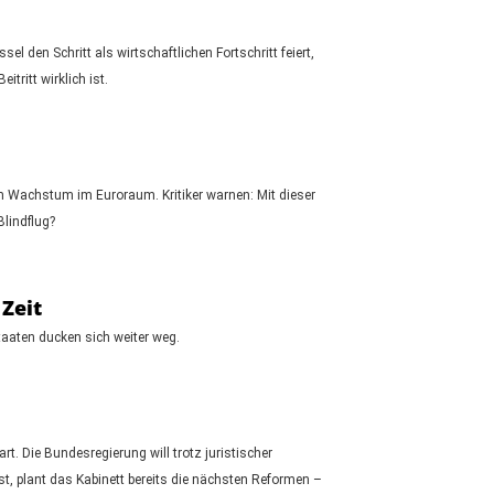
den Schritt als wirtschaftlichen Fortschritt feiert,
tritt wirklich ist.
em Wachstum im Euroraum. Kritiker warnen: Mit dieser
Blindflug?
 Zeit
aaten ducken sich weiter weg.
rt. Die Bundesregierung will trotz juristischer
t, plant das Kabinett bereits die nächsten Reformen –