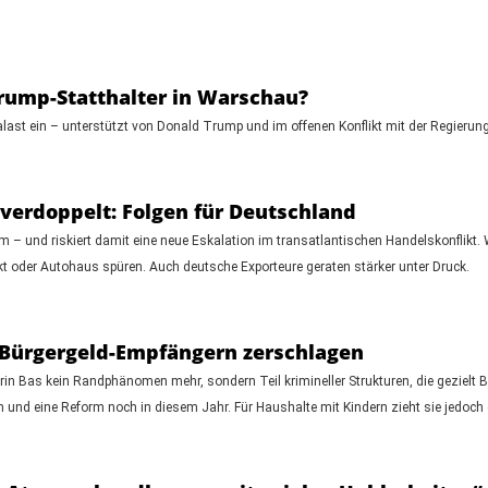
Trump-Statthalter in Warschau?
palast ein – unterstützt von Donald Trump und im offenen Konflikt mit der Regierun
 verdoppelt: Folgen für Deutschland
 – und riskiert damit eine neue Eskalation im transatlantischen Handelskonflikt. W
 oder Autohaus spüren. Auch deutsche Exporteure geraten stärker unter Druck.
i Bürgergeld-Empfängern zerschlagen
erin Bas kein Randphänomen mehr, sondern Teil krimineller Strukturen, die gezielt Bü
d eine Reform noch in diesem Jahr. Für Haushalte mit Kindern zieht sie jedoch ei