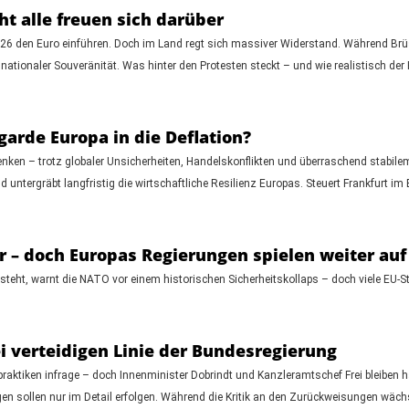
t alle freuen sich darüber
 den Euro einführen. Doch im Land regt sich massiver Widerstand. Während Brüssel 
ationaler Souveränität. Was hinter den Protesten steckt – und wie realistisch der Bei
garde Europa in die Deflation?
enken – trotz globaler Unsicherheiten, Handelskonflikten und überraschend stabil
und untergräbt langfristig die wirtschaftliche Resilienz Europas. Steuert Frankfurt im 
är – doch Europas Regierungen spielen weiter auf
eht, warnt die NATO vor einem historischen Sicherheitskollaps – doch viele EU-St
i verteidigen Linie der Bundesregierung
zpraktiken infrage – doch Innenminister Dobrindt und Kanzleramtschef Frei bleiben ha
en sollen nur im Detail erfolgen. Während die Kritik an den Zurückweisungen wächs