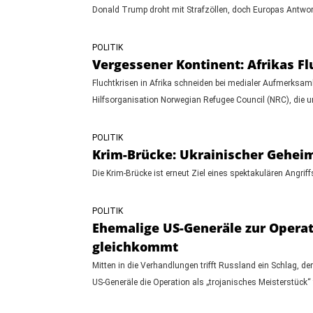
Donald Trump droht mit Strafzöllen, doch Europas Antwort
POLITIK
Vergessener Kontinent: Afrikas Fl
Fluchtkrisen in Afrika schneiden bei medialer Aufmerksamk
Hilfsorganisation Norwegian Refugee Council (NRC), die unt
POLITIK
Krim-Brücke: Ukrainischer Geheim
Die Krim-Brücke ist erneut Ziel eines spektakulären Angri
POLITIK
Ehemalige US-Generäle zur Operati
gleichkommt
Mitten in die Verhandlungen trifft Russland ein Schlag, d
US-Generäle die Operation als „trojanisches Meisterstück“