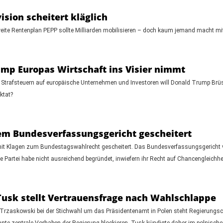
ision scheitert kläglich
ite Rentenplan PEPP sollte Milliarden mobilisieren – doch kaum jemand macht mit.
mp Europas Wirtschaft ins Visier nimmt
 Strafsteuern auf europäische Unternehmen und Investoren will Donald Trump Brüs
ktat?
m Bundesverfassungsgericht gescheitert
it Klagen zum Bundestagswahlrecht gescheitert. Das Bundesverfassungsgericht ve
e Partei habe nicht ausreichend begründet, inwiefern ihr Recht auf Chancengleichhei
 Tusk stellt Vertrauensfrage nach Wahlschlappe
 Trzaskowski bei der Stichwahl um das Präsidentenamt in Polen steht Regierungsc
önnte zentrale Vorhaben der Regierung blockieren. Tusk kündigte daher im polnisch