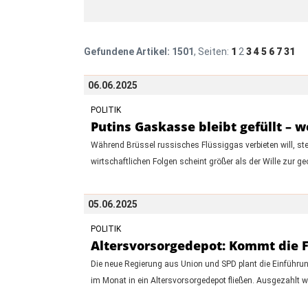
Gefundene Artikel:
1501
, Seiten:
1
2
3
4
5
6
7
31
06.06.2025
POLITIK
Putins Gaskasse bleibt gefüllt – 
Während Brüssel russisches Flüssiggas verbieten will, ste
wirtschaftlichen Folgen scheint größer als der Wille zur 
05.06.2025
POLITIK
Altersvorsorgedepot: Kommt die F
Die neue Regierung aus Union und SPD plant die Einführun
im Monat in ein Altersvorsorgedepot fließen. Ausgezahlt wi