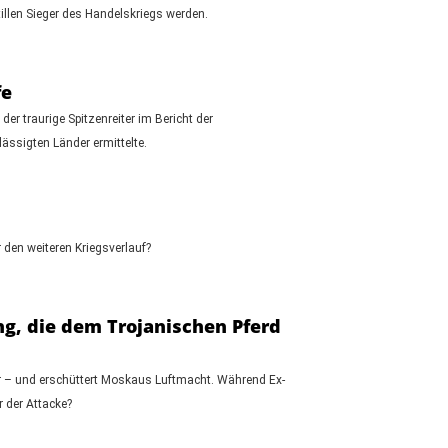
illen Sieger des Handelskriegs werden.
fe
r traurige Spitzenreiter im Bericht der
lässigten Länder ermittelte.
 den weiteren Kriegsverlauf?
ng, die dem Trojanischen Pferd
ber – und erschüttert Moskaus Luftmacht. Während Ex-
r der Attacke?