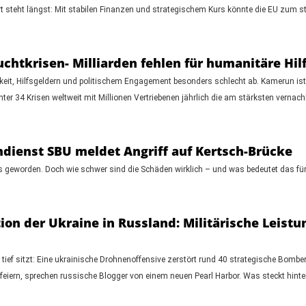
 steht längst: Mit stabilen Finanzen und strategischem Kurs könnte die EU zum st
uchtkrisen- Milliarden fehlen für humanitäre Hil
eit, Hilfsgeldern und politischem Engagement besonders schlecht ab. Kamerun ist de
er 34 Krisen weltweit mit Millionen Vertriebenen jährlich die am stärksten vernach
dienst SBU meldet Angriff auf Kertsch-Brücke
ffs geworden. Doch wie schwer sind die Schäden wirklich – und was bedeutet das für
on der Ukraine in Russland: Militärische Leistu
er tief sitzt: Eine ukrainische Drohnenoffensive zerstört rund 40 strategische Bom
 feiern, sprechen russische Blogger von einem neuen Pearl Harbor. Was steckt hinte