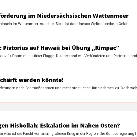
sförderung im Niedersächsischen Wattenmeer
inseln im Wattenmeer. Aus ihrer Sicht ist das Unesco-Weltnaturerbe in Gefahr.
: Pistorius auf Hawaii bei Übung „Rimpac“
dopazifik-Raum nun stärker Flagge. Deutschland will Verbündeten und Partnern da
schärft werden könnte!
 Forderungen nach Sparmaßnahmen und mehr staatlicher Härte nehmen zu. Doch we
gen Hisbollah: Eskalation im Nahen Osten?
 wächst die Furcht vor einem größeren Krieg in der Region. Die Bundesregierung 