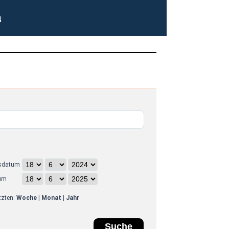
N
sdatum
um
etzten:
Woche
|
Monat
|
Jahr