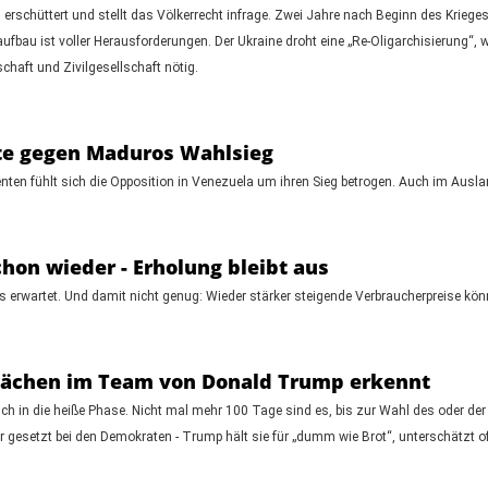
erschüttert und stellt das Völkerrecht infrage. Zwei Jahre nach Beginn des Krieges
au ist voller Herausforderungen. Der Ukraine droht eine „Re-Oligarchisierung“, wen
haft und Zivilgesellschaft nötig.
ste gegen Maduros Wahlsieg
ten fühlt sich die Opposition in Venezuela um ihren Sieg betrogen. Auch im Ausla
hon wieder - Erholung bleibt aus
als erwartet. Und damit nicht genug: Wieder stärker steigende Verbraucherpreise 
flächen im Team von Donald Trump erkennt
h in die heiße Phase. Nicht mal mehr 100 Tage sind es, bis zur Wahl des oder de
r gesetzt bei den Demokraten - Trump hält sie für „dumm wie Brot“, unterschätzt o