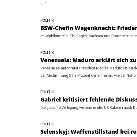
auf.
POLITIK
BSW-Chefin Wagenknecht: Frieden
Im Wahlkampf in Thüringen, Sachsen und Brandenburg beton
POLITIK
Venezuela: Maduro erklärt sich z
Venezuelas autoritärer Präsident Nicolás Maduro ist bei 
der Abstimmung 51,2 Prozent der Stimmen, wie der Nationa
POLITIK
Gabriel kritisiert fehlende Disku
Die geplante Verlegung weitreichender US-Raketen nach De
POLITIK
Selenskyj: Waffenstillstand bei 