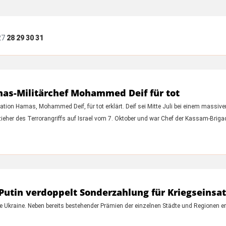
27
28
29
30
31
amas-Militärchef Mohammed Deif für tot
ation Hamas, Mohammed Deif, für tot erklärt. Deif sei Mitte Juli bei einem massiven
ahtzieher des Terrorangriffs auf Israel vom 7. Oktober und war Chef der Kassam-Brig
Putin verdoppelt Sonderzahlung für Kriegseinsat
e Ukraine. Neben bereits bestehender Prämien der einzelnen Städte und Regionen e