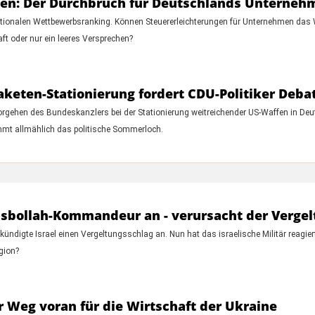
ngen: Der Durchbruch für Deutschlands Unterneh
ernationalen Wettbewerbsranking. Können Steuererleichterungen für Unternehmen da
aft oder nur ein leeres Versprechen?
aketen-Stationierung fordert CDU-Politiker Deba
rgehen des Bundeskanzlers bei der Stationierung weitreichender US-Waffen in Deut
immt allmählich das politische Sommerloch.
t Hisbollah-Kommandeur an - verursacht der Verge
ündigte Israel einen Vergeltungsschlag an. Nun hat das israelische Militär reagie
gion?
r Weg voran für die Wirtschaft der Ukraine