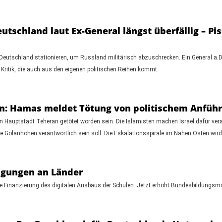
utschland laut Ex-General längst überfällig – Pi
tschland stationieren, um Russland militärisch abzuschrecken. Ein General a.D. pl
 Kritik, die auch aus den eigenen politischen Reihen kommt.
n: Hamas meldet Tötung von politischem Anführe
en Hauptstadt Teheran getötet worden sein. Die Islamisten machen Israel dafür vera
e Golanhöhen verantwortlich sein soll. Die Eskalationsspirale im Nahen Osten wird
ingungen an Länder
e Finanzierung des digitalen Ausbaus der Schulen. Jetzt erhöht Bundesbildungsmin