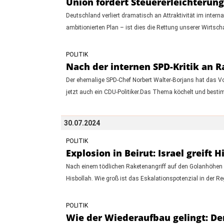
Union fordert Steuererleichteru
Deutschland verliert dramatisch an Attraktivität im int
ambitionierten Plan – ist dies die Rettung unserer Wirtsch
POLITIK
Nach der internen SPD-Kritik an R
Der ehemalige SPD-Chef Norbert Walter-Borjans hat das Vo
jetzt auch ein CDU-Politiker.Das Thema köchelt und best
30.07.2024
POLITIK
Explosion in Beirut: Israel greif
Nach einem tödlichen Raketenangriff auf den Golanhöhen k
Hisbollah. Wie groß ist das Eskalationspotenzial in der Re
POLITIK
Wie der Wiederaufbau gelingt: De