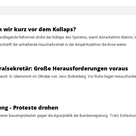
n wir kurz vor dem Kollaps?
 grundlegende Reformen drohe der Kollaps des Systems, warnt Anne-Kathrin Klemm, 
schärft der anhaltende Haushaltsstreit in der Ampel-Koalition die Krise weiter.
ralsekretär: Große Herausforderungen voraus
nnt. Er übernimmt im Oktober von Jens Stoltenberg. Vor Rutte liegen Herausforde
ung - Proteste drohen
en Bauernprotesten gegen die Agrarpolitik der Bundesregierung. Trotz Entlastung