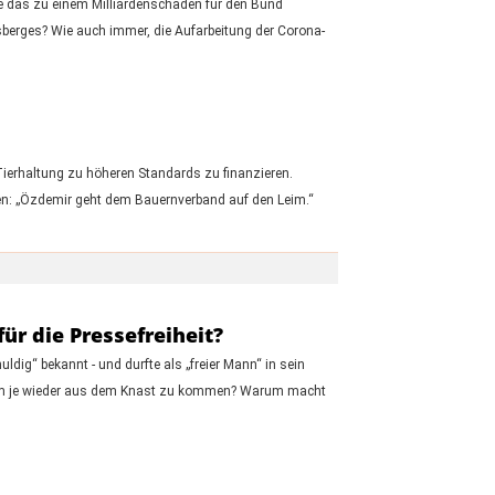
te das zu einem Milliardenschaden für den Bund
isberges? Wie auch immer, die Aufarbeitung der Corona-
Tierhaltung zu höheren Standards zu finanzieren.
gen: „Özdemir geht dem Bauernverband auf den Leim.“
ür die Pressefreiheit?
dig“ bekannt - und durfte als „freier Mann“ in sein
al, um je wieder aus dem Knast zu kommen? Warum macht