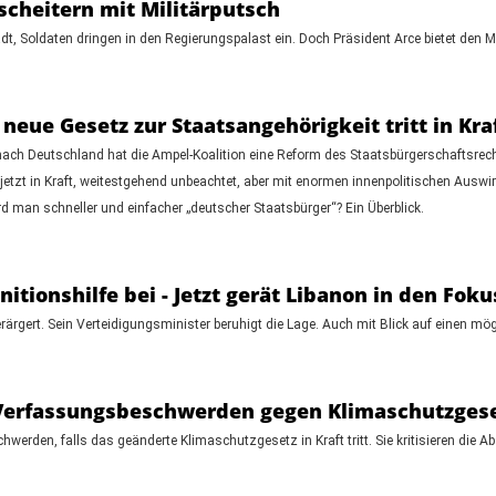
scheitern mit Militärputsch
t, Soldaten dringen in den Regierungspalast ein. Doch Präsident Arce bietet den Mil
neue Gesetz zur Staatsangehörigkeit tritt in Kra
ach Deutschland hat die Ampel-Koalition eine Reform des Staatsbürgerschaftsrecht
t jetzt in Kraft, weitestgehend unbeachtet, aber mit enormen innenpolitischen Ausw
 man schneller und einfacher „deutscher Staatsbürger“? Ein Überblick.
itionshilfe bei - Jetzt gerät Libanon in den Foku
rärgert. Sein Verteidigungsminister beruhigt die Lage. Auch mit Blick auf einen mög
Verfassungsbeschwerden gegen Klimaschutzgese
rden, falls das geänderte Klimaschutzgesetz in Kraft tritt. Sie kritisieren die Ab