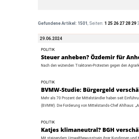
Gefundene Artikel:
1501
, Seiten:
1
25
26
27
28
29
29.06.2024
POLITIK
Steuer anheben? Özdemir für Anh
Nach den wütenden Traktoren-Protesten gegen den Agrarkurs
POLITIK
BVMW-Studie: Bürgergeld verschär
Mehr als 70 Prozent der Mittelständler haben seit Einführ
(BVMW). Die Forderung von Mittelstands-Chef Ahlhaus: „Ar
POLITIK
Katjes klimaneutral? BGH versch
Mit steigendem Umweltbewusstsein ihrer Kundinnen und Kund