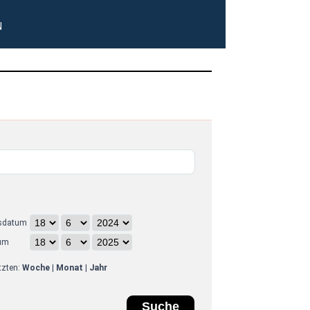
N
sdatum
um
etzten:
Woche
|
Monat
|
Jahr