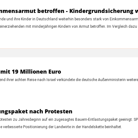
ommensarmut betroffen - Kindergrundsicherung 
ehende und ihre Kinder in Deutschland weiterhin besonders stark von Einkommensarm
einerziehenden mit minderjährigen Kindern von Armut betroffen. Im Vergleich dazu l
 mit 19 Millionen Euro
end ihrer achten Reise nach Israel verkündete die deutsche Außenministerin weiter
ungspaket nach Protesten
otesten zu Jahresbeginn auf ein zugesagtes Bauern-Entlastungspaket geeinigt. 
e verbesserte Positionierung der Landwirte in der Handelskette beinhaltet.