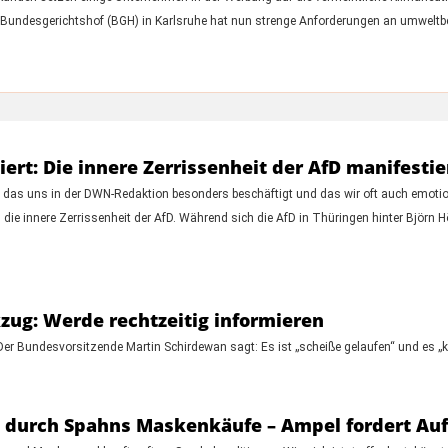
Der Bundesgerichtshof (BGH) in Karlsruhe hat nun strenge Anforderungen an umwelt
t: Die innere Zerrissenheit der AfD manifestie
das uns in der DWN-Redaktion besonders beschäftigt und das wir oft auch emotional 
m die innere Zerrissenheit der AfD. Während sich die AfD in Thüringen hinter Björ
zug: Werde rechtzeitig informieren
. Der Bundesvorsitzende Martin Schirdewan sagt: Es ist „scheiße gelaufen“ und es „
n durch Spahns Maskenkäufe – Ampel fordert Au