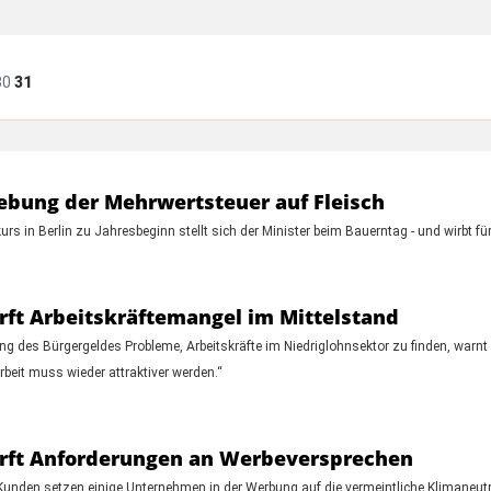
30
31
ebung der Mehrwertsteuer auf Fleisch
 in Berlin zu Jahresbeginn stellt sich der Minister beim Bauerntag - und wirbt für 
ft Arbeitskräftemangel im Mittelstand
ung des Bürgergeldes Probleme, Arbeitskräfte im Niedriglohnsektor zu finden, warn
beit muss wieder attraktiver werden.“
ärft Anforderungen an Werbeversprechen
en setzen einige Unternehmen in der Werbung auf die vermeintliche Klimaneutralitä