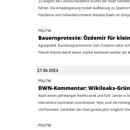
Zu Beginn der Corona-Pandemie suchte der Staat händerin
führen. Die Ampelregierung fordert Aufklärung zu Spahns M
Pandemie und milliardenschwerer Masken-Deals ist dringe
POLITIK
Bauernproteste: Özdemir für klei
Agrarpolitik: Bundesagrarminister Cem Özdemir setzt sich
Fleisch könnte damit etwas stärker besteuert werden als
27.06.2024
POLITIK
DWN-Kommentar: Wikileaks-Gründer 
Nach einem jahrelangen Rechtsstreit und fünf Jahren in bri
Heimatland Australien zurückreisen. Was sind die Hinterg
US-Präsident Joe Biden den Deal gerade jetzt möglich? Di
POLITIK