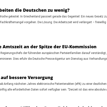
beiten die Deutschen zu wenig?
oche getestet. In Griechenland passiert gerade das Gegenteil: Ein neues Gesetz z
chkräftemangel vorgehen. Die Lösung: Die Arbeitszeit wird verlängert – freiwillig 
te Amtszeit an der Spitze der EU-Kommission
 Regierungschefs der führenden europäischen Parteienfamilien darauf verständigt, d
minieren. Dies erfuhr die Deutsche Presse-Agentur am Dienstag aus Verhandlungs
t auf bessere Versorgung
ab Anfang nächsten Jahres elektronische Patientenakten (ePA) zu einer deutliche
ftig alle erforderlichen Daten sofort verfügbar sein. "Derzeit ist das eine absolu