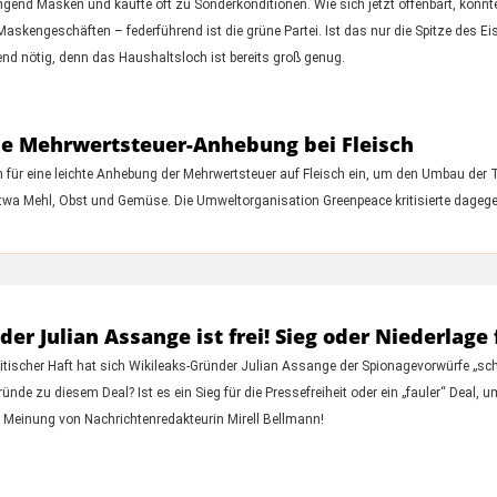
gend Masken und kaufte oft zu Sonderkonditionen. Wie sich jetzt offenbart, könn
askengeschäften – federführend ist die grüne Partei. Ist das nur die Spitze des E
nd nötig, denn das Haushaltsloch ist bereits groß genug.
ne Mehrwertsteuer-Anhebung bei Fleisch
 für eine leichte Anhebung der Mehrwertsteuer auf Fleisch ein, um den Umbau der 
 etwa Mehl, Obst und Gemüse. Die Umweltorganisation Greenpeace kritisierte dage
Julian Assange ist frei! Sieg oder Niederlage f
tischer Haft hat sich Wikileaks-Gründer Julian Assange der Spionagevorwürfe „schul
ründe zu diesem Deal? Ist es ein Sieg für die Pressefreiheit oder ein „fauler“ De
e Meinung von Nachrichtenredakteurin Mirell Bellmann!