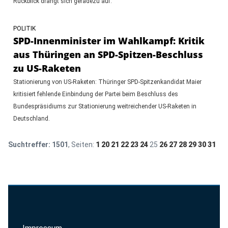
Rückblick drängt sich geradezu auf.
POLITIK
SPD-Innenminister im Wahlkampf: Kritik
aus Thüringen an SPD-Spitzen-Beschluss
zu US-Raketen
Stationierung von US-Raketen: Thüringer SPD-Spitzenkandidat Maier
kritisiert fehlende Einbindung der Partei beim Beschluss des
Bundespräsidiums zur Stationierung weitreichender US-Raketen in
Deutschland.
Suchtreffer:
1501
, Seiten:
1
20
21
22
23
24
25
26
27
28
29
30
31