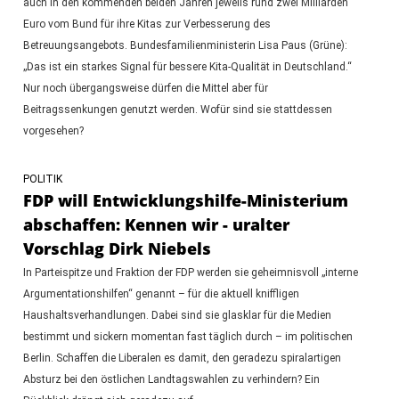
auch in den kommenden beiden Jahren jeweils rund zwei Milliarden
Euro vom Bund für ihre Kitas zur Verbesserung des
Betreuungsangebots. Bundesfamilienministerin Lisa Paus (Grüne):
„Das ist ein starkes Signal für bessere Kita-Qualität in Deutschland.“
Nur noch übergangsweise dürfen die Mittel aber für
Beitragssenkungen genutzt werden. Wofür sind sie stattdessen
vorgesehen?
POLITIK
FDP will Entwicklungshilfe-Ministerium
abschaffen: Kennen wir - uralter
Vorschlag Dirk Niebels
In Parteispitze und Fraktion der FDP werden sie geheimnisvoll „interne
Argumentationshilfen“ genannt – für die aktuell kniffligen
Haushaltsverhandlungen. Dabei sind sie glasklar für die Medien
bestimmt und sickern momentan fast täglich durch – im politischen
Berlin. Schaffen die Liberalen es damit, den geradezu spiralartigen
Absturz bei den östlichen Landtagswahlen zu verhindern? Ein