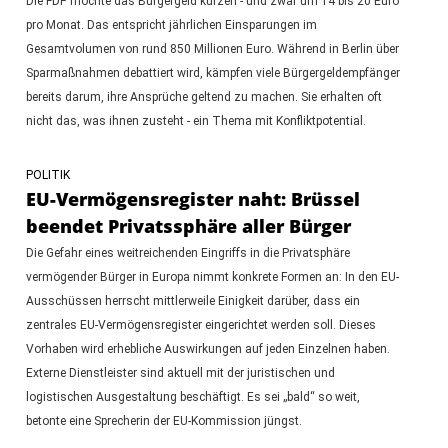
Die FDP möchte das Bürgergeld kürzen - und zwar um 14 bis 20 Euro
pro Monat. Das entspricht jährlichen Einsparungen im
Gesamtvolumen von rund 850 Millionen Euro. Während in Berlin über
Sparmaßnahmen debattiert wird, kämpfen viele Bürgergeldempfänger
bereits darum, ihre Ansprüche geltend zu machen. Sie erhalten oft
nicht das, was ihnen zusteht - ein Thema mit Konfliktpotential.
POLITIK
EU-Vermögensregister naht: Brüssel
beendet Privatssphäre aller Bürger
Die Gefahr eines weitreichenden Eingriffs in die Privatsphäre
vermögender Bürger in Europa nimmt konkrete Formen an: In den EU-
Ausschüssen herrscht mittlerweile Einigkeit darüber, dass ein
zentrales EU-Vermögensregister eingerichtet werden soll. Dieses
Vorhaben wird erhebliche Auswirkungen auf jeden Einzelnen haben.
Externe Dienstleister sind aktuell mit der juristischen und
logistischen Ausgestaltung beschäftigt. Es sei „bald“ so weit,
betonte eine Sprecherin der EU-Kommission jüngst.