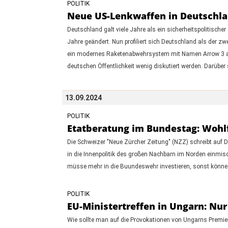
POLITIK
Neue US-Lenkwaffen in Deutschlan
Deutschland galt viele Jahre als ein sicherheitspolitisch
Jahre geändert. Nun profiliert sich Deutschland als der zw
ein modernes Raketenabwehrsystem mit Namen Arrow 3 aus I
deutschen Öffentlichkeit wenig diskutiert werden. Darübe
13.09.2024
POLITIK
Etatberatung im Bundestag: Wohlf
Die Schweizer "Neue Zürcher Zeitung" (NZZ) schreibt auf D
in die Innenpolitik des großen Nachbarn im Norden einmis
müsse mehr in die Buundeswehr investieren, sonst könne d
POLITIK
EU-Ministertreffen in Ungarn: Nur 
Wie sollte man auf die Provokationen von Ungarns Premier