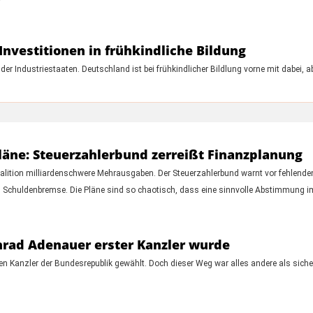
nvestitionen in frühkindliche Bildung
er Industriestaaten. Deutschland ist bei frühkindlicher Bildlung vorne mit dabei, a
äne: Steuerzahlerbund zerreißt Finanzplanung
alition milliardenschwere Mehrausgaben. Der Steuerzahlerbund warnt vor fehlend
ten Schuldenbremse. Die Pläne sind so chaotisch, dass eine sinnvolle Abstimmung 
nrad Adenauer erster Kanzler wurde
Kanzler der Bundesrepublik gewählt. Doch dieser Weg war alles andere als sicher