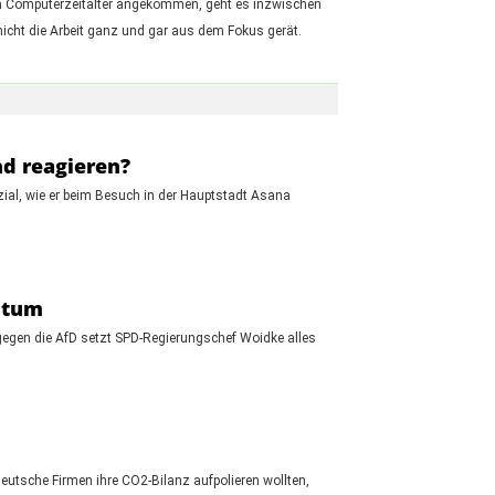
em Computerzeitalter angekommen, geht es inzwischen
icht die Arbeit ganz und gar aus dem Fokus gerät.
nd reagieren?
zial, wie er beim Besuch in der Hauptstadt Asana
ntum
gegen die AfD setzt SPD-Regierungschef Woidke alles
utsche Firmen ihre CO2-Bilanz aufpolieren wollten,