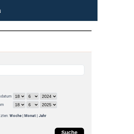
N
sdatum
um
etzten:
Woche
|
Monat
|
Jahr