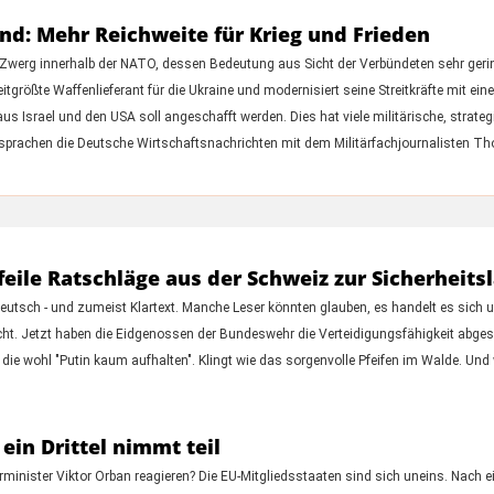
d: Mehr Reichweite für Krieg und Frieden
er Zwerg innerhalb der NATO, dessen Bedeutung aus Sicht der Verbündeten sehr gerin
eitgrößte Waffenlieferant für die Ukraine und modernisiert seine Streitkräfte mit e
srael und den USA soll angeschafft werden. Dies hat viele militärische, strategis
r sprachen die Deutsche Wirtschaftsnachrichten mit dem Militärfachjournalisten T
eile Ratschläge aus der Schweiz zur Sicherheits
eutsch - und zumeist Klartext. Manche Leser könnten glauben, es handelt es sich u
cht. Jetzt haben die Eidgenossen der Bundeswehr die Verteidigungsfähigkeit abge
ie wohl "Putin kaum aufhalten". Klingt wie das sorgenvolle Pfeifen im Walde. Und
ein Drittel nimmt teil
minister Viktor Orban reagieren? Die EU-Mitgliedsstaaten sind sich uneins. Nach