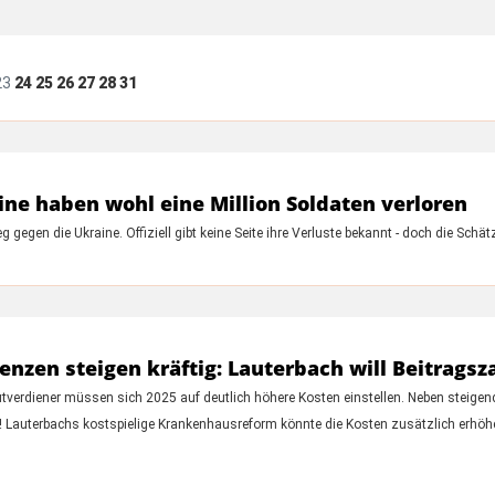
23
24
25
26
27
28
31
ine haben wohl eine Million Soldaten verloren
 gegen die Ukraine. Offiziell gibt keine Seite ihre Verluste bekannt - doch die Sch
zen steigen kräftig: Lauterbach will Beitragsz
tverdiener müssen sich 2025 auf deutlich höhere Kosten einstellen. Neben steigen
auterbachs kostspielige Krankenhausreform könnte die Kosten zusätzlich erhöhe