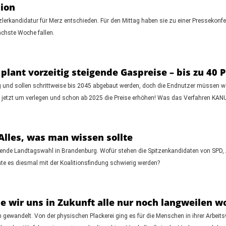
nion
erkandidatur für Merz entschieden. Für den Mittag haben sie zu einer Pressekonfe
ächste Woche fallen.
lant vorzeitig steigende Gaspreise – bis zu 40
g und sollen schrittweise bis 2045 abgebaut werden, doch die Endnutzer müssen wei
 jetzt um verlegen und schon ab 2025 die Preise erhöhen! Was das Verfahren KANU 
lles, was man wissen sollte
ehende Landtagswahl in Brandenburg. Wofür stehen die Spitzenkandidaten von SPD,
 es diesmal mit der Koalitionsfindung schwierig werden?
 wir uns in Zukunft alle nur noch langweilen w
rem gewandelt. Von der physischen Plackerei ging es für die Menschen in ihrer Arbe