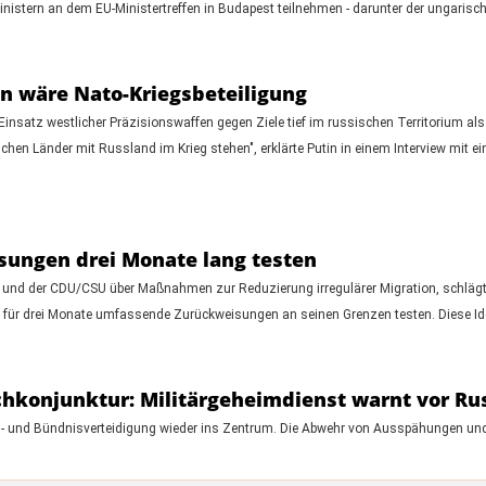
stern an dem EU-Ministertreffen in Budapest teilnehmen - darunter der ungarisch
en wäre Nato-Kriegsbeteiligung
satz westlicher Präzisionswaffen gegen Ziele tief im russischen Territorium als di
chen Länder mit Russland im Krieg stehen", erklärte Putin in einem Interview mit 
sungen drei Monate lang testen
und der CDU/CSU über Maßnahmen zur Reduzierung irregulärer Migration, schlägt 
 für drei Monate umfassende Zurückweisungen an seinen Grenzen testen. Diese Ide
hkonjunktur: Militärgeheimdienst warnt vor Ru
es- und Bündnisverteidigung wieder ins Zentrum. Die Abwehr von Ausspähungen un