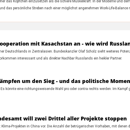
her das Köpfchen einzusetzen als die schiere Muskelkraft. In der Moderne und d
z und das persönliche Streben nach einer möglichst angenehmen Work-Life-Balance n
kooperation mit Kasachstan an - wie wird Russla
tner Deutschlands in Zentralasien. Bundeskanzler Olaf Scholz sieht weiteres Poten
orkommen interessant und als direkter Nachbar Russlands ein heikler Partner.
ämpfen um den Sieg - und das politische Mome
 Es könnte eine richtungsweisende Wahl pro oder contra rechts werden. Im Kampf 
esamt will zwei Drittel aller Projekte stoppen
ima-Projekten in China vor. Die Anzahl der betrügerischen Vorhaben, mit denen de