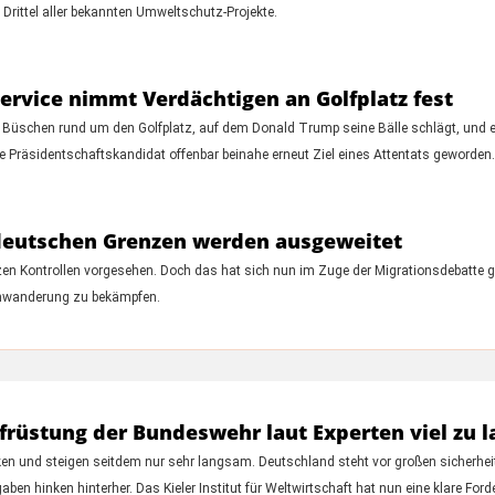
 Drittel aller bekannten Umweltschutz-Projekte.
ervice nimmt Verdächtigen an Golfplatz fest
n Büschen rund um den Golfplatz, auf dem Donald Trump seine Bälle schlägt, und er
 Präsidentschaftskandidat offenbar beinahe erneut Ziel eines Attentats geworden.
 deutschen Grenzen werden ausgeweitet
n Kontrollen vorgesehen. Doch das hat sich nun im Zuge der Migrationsdebatte ge
Einwanderung zu bekämpfen.
ufrüstung der Bundeswehr laut Experten viel zu
en und steigen seitdem nur sehr langsam. Deutschland steht vor großen sicherhe
n hinken hinterher. Das Kieler Institut für Weltwirtschaft hat nun eine klare Ford