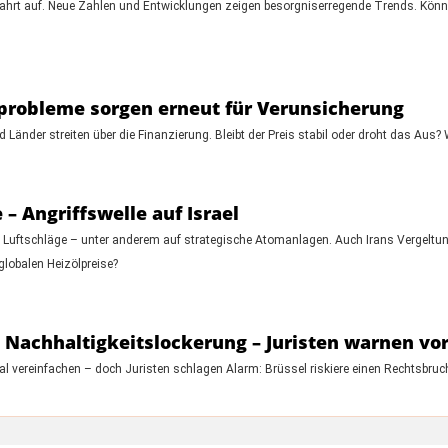
hrt auf. Neue Zahlen und Entwicklungen zeigen besorgniserregende Trends. Könn
probleme sorgen erneut für Verunsicherung
 Länder streiten über die Finanzierung. Bleibt der Preis stabil oder droht das Aus? 
– Angriffswelle auf Israel
te Luftschläge – unter anderem auf strategische Atomanlagen. Auch Irans Vergeltung
 globalen Heizölpreise?
t Nachhaltigkeitslockerung – Juristen warnen vo
kal vereinfachen – doch Juristen schlagen Alarm: Brüssel riskiere einen Rechtsbru