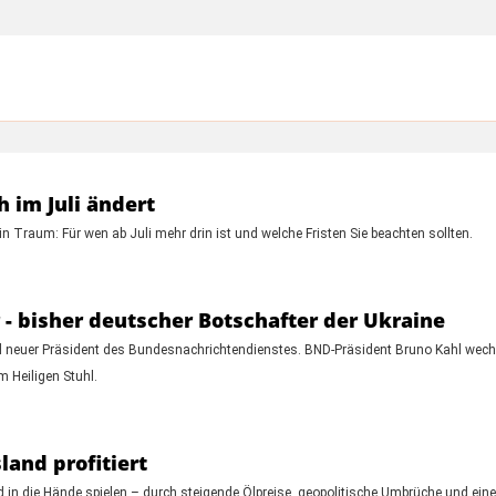
h im Juli ändert
n Traum: Für wen ab Juli mehr drin ist und welche Fristen Sie beachten sollten.
- bisher deutscher Botschafter der Ukraine
ird neuer Präsident des Bundesnachrichtendienstes. BND-Präsident Bruno Kahl wech
 Heiligen Stuhl.
and profitiert
 in die Hände spielen – durch steigende Ölpreise, geopolitische Umbrüche und eine