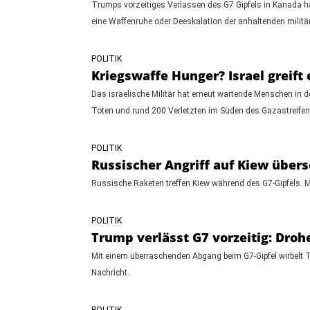
Trumps vorzeitiges Verlassen des G7 Gipfels in Kanada hat
eine Waffenruhe oder Deeskalation der anhaltenden milit
POLITIK
Kriegswaffe Hunger? Israel greift
Das israelische Militär hat erneut wartende Menschen in d
Toten und rund 200 Verletzten im Süden des Gazastreifen
POLITIK
Russischer Angriff auf Kiew übers
Russische Raketen treffen Kiew während des G7-Gipfels. Mi
POLITIK
Trump verlässt G7 vorzeitig: Dro
Mit einem überraschenden Abgang beim G7-Gipfel wirbelt T
Nachricht.
POLITIK