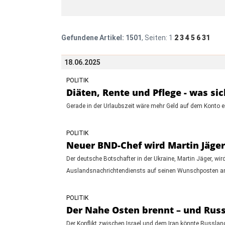
Gefundene Artikel:
1501
, Seiten:
1
2
3
4
5
6
31
18.06.2025
POLITIK
Diäten, Rente und Pflege - was sic
Gerade in der Urlaubszeit wäre mehr Geld auf dem Konto ei
POLITIK
Neuer BND-Chef wird Martin Jäger 
Der deutsche Botschafter in der Ukraine, Martin Jäger, w
Auslandsnachrichtendiensts auf seinen Wunschposten am
POLITIK
Der Nahe Osten brennt – und Russl
Der Konflikt zwischen Israel und dem Iran könnte Russland