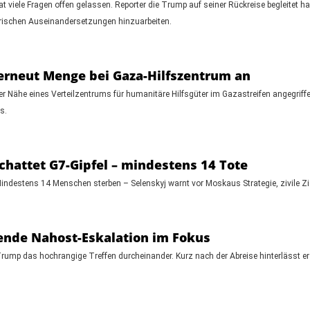
 viele Fragen offen gelassen. Reporter die Trump auf seiner Rückreise begleitet ha
ärischen Auseinandersetzungen hinzuarbeiten.
 erneut Menge bei Gaza-Hilfszentrum an
er Nähe eines Verteilzentrums für humanitäre Hilfsgüter im Gazastreifen angegrif
s.
chattet G7-Gipfel – mindestens 14 Tote
ndestens 14 Menschen sterben – Selenskyj warnt vor Moskaus Strategie, zivile Ziel
hende Nahost-Eskalation im Fokus
rump das hochrangige Treffen durcheinander. Kurz nach der Abreise hinterlässt e