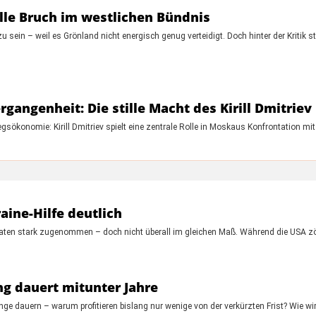
ille Bruch im westlichen Bündnis
sein – weil es Grönland nicht energisch genug verteidigt. Doch hinter der Kritik ste
gangenheit: Die stille Macht des Kirill Dmitriev
sökonomie: Kirill Dmitriev spielt eine zentrale Rolle in Moskaus Konfrontation m
aine-Hilfe deutlich
onaten stark zugenommen – doch nicht überall im gleichen Maß. Während die USA 
g dauert mitunter Jahre
ge dauern – warum profitieren bislang nur wenige von der verkürzten Frist? Wie w