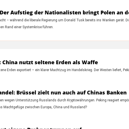
er Aufstieg der Nationalisten bringt Polen an 
Macht – während die liberale Regierung um Donald Tusk bereits ins Wanken gerät. D
en Rand einer Systemkrise führen.
 China nutzt seltene Erden als Waffe
tene Erden exportiert – ein klarer Machtzug im Handelskrieg. Der Westen liefert, P
del: Brüssel zielt nun auch auf Chinas Banken
en wegen Unterstützung Russlands durch Kryptowährungen. Peking reagiert empör
d das Machtgefüge zwischen Europa, China und Russland?