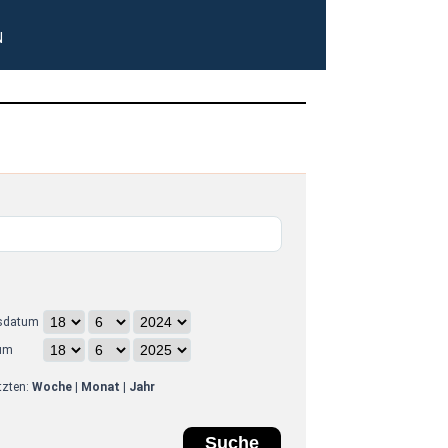
N
sdatum
um
etzten:
Woche
|
Monat
|
Jahr