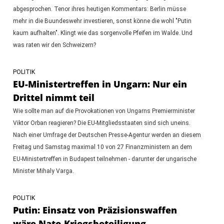
abgesprochen. Tenor ihres heutigen Kommentars: Berlin müsse
mehr in die Buundeswehr investieren, sonst könne die wohl "Putin
kaum aufhalten". Klingt wie das sorgenvolle Pfeifen im Walde. Und
was raten wir den Schweizern?
POLITIK
EU-Ministertreffen in Ungarn: Nur ein
Drittel nimmt teil
Wie sollte man auf die Provokationen von Ungarns Premierminister
Viktor Orban reagieren? Die EU-Mitgliedsstaaten sind sich uneins.
Nach einer Umfrage der Deutschen Presse-Agentur werden an diesem
Freitag und Samstag maximal 10 von 27 Finanzministern an dem
EU-Ministertreffen in Budapest teilnehmen - darunter der ungarische
Minister Mihaly Varga.
POLITIK
Putin: Einsatz von Präzisionswaffen
wäre Nato-Kriegsbeteiligung