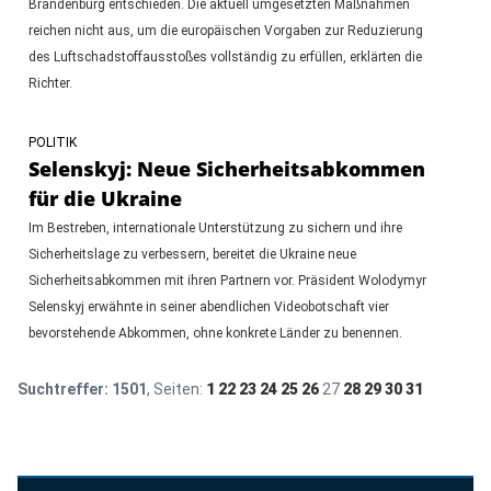
Brandenburg entschieden. Die aktuell umgesetzten Maßnahmen
reichen nicht aus, um die europäischen Vorgaben zur Reduzierung
des Luftschadstoffausstoßes vollständig zu erfüllen, erklärten die
Richter.
POLITIK
Selenskyj: Neue Sicherheitsabkommen
für die Ukraine
Im Bestreben, internationale Unterstützung zu sichern und ihre
Sicherheitslage zu verbessern, bereitet die Ukraine neue
Sicherheitsabkommen mit ihren Partnern vor. Präsident Wolodymyr
Selenskyj erwähnte in seiner abendlichen Videobotschaft vier
bevorstehende Abkommen, ohne konkrete Länder zu benennen.
Suchtreffer:
1501
, Seiten:
1
22
23
24
25
26
27
28
29
30
31