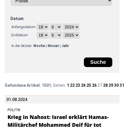
Datum
Anfangsdatum
Enddatum
in der letzten:
Woche
|
Monat
|
Jahr
Gefundene Artikel:
1501
, Seiten:
1
22
23
24
25
26
27
28
29
30
31
01.08.2024
POLITIK
Krieg in Nahost: Israel erklärt Hamas-
Militärchef Mohammed Deif für tot