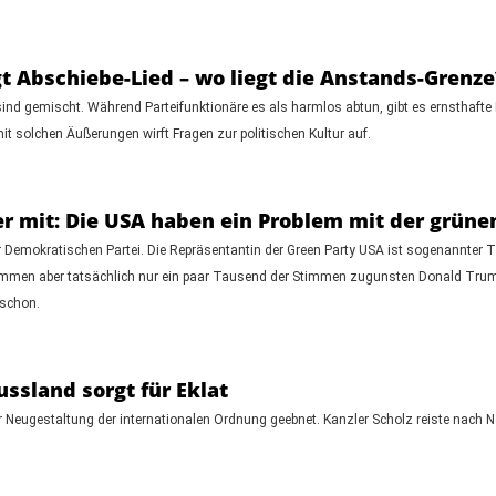
gt Abschiebe-Lied – wo liegt die Anstands-Grenze
ind gemischt. Während Parteifunktionäre es als harmlos abtun, gibt es ernsthafte
it solchen Äußerungen wirft Fragen zur politischen Kultur auf.
r mit: Die USA haben ein Problem mit der grünen
der Demokratischen Partei. Die Repräsentantin der Green Party USA ist sogenannter T
mmen aber tatsächlich nur ein paar Tausend der Stimmen zugunsten Donald Trump
 schon.
ssland sorgt für Eklat
Neugestaltung der internationalen Ordnung geebnet. Kanzler Scholz reiste nach 