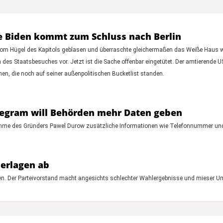
e Biden kommt zum Schluss nach Berlin
l" vom Hügel des Kapitols geblasen und überraschte gleichermaßen das Weiße Haus
des Staatsbesuches vor. Jetzt ist die Sache offenbar eingetütet. Der amtierende US-
n, die noch auf seiner außenpolitischen Bucketlist standen.
egram will Behörden mehr Daten geben
hme des Gründers Pawel Durow zusätzliche Informationen wie Telefonnummer und di
derlagen ab
den. Der Parteivorstand macht angesichts schlechter Wahlergebnisse und mieser U