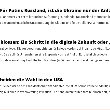
„Für Putins Russland, ist die Ukraine nur der Anf
n Parlament vor der militärischen Aufrüstung Russlands. Deutschland stationiert bi
nt die unerschütterliche Unterstützung der Ukraine und fordert alle NATO-Partner a
lossen: Ein Schritt in die digitale Zukunft oder
bschiedet: Die Aufbewahrungsfristen für Belege werden auf 8 Jahre verkürzt, Steuer
 Das soll für Unternehmen eine Ersparnis von fast 1 Mrd. Euro jährlich bedeuten. D
r Bundesverwaltung. Und Stephan Brandner (AfD) nannte das Gesetz ein „planloses
cheiden die Wahl in den USA
 einen der beiden Präsidentschaftskandidaten. Meist ist schon vorher eindeutig un
ig Millionen in Wahlwerbung investiert. Die Kandidaten touren fast nur noch dort, 