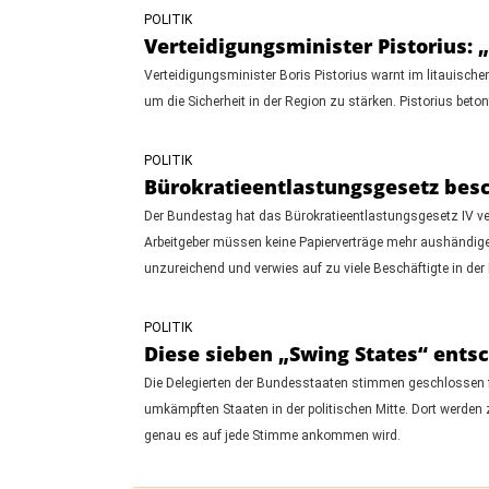
POLITIK
Verteidigungsminister Pistorius: 
Verteidigungsminister Boris Pistorius warnt im litauische
um die Sicherheit in der Region zu stärken. Pistorius beto
POLITIK
Bürokratieentlastungsgesetz besch
Der Bundestag hat das Bürokratieentlastungsgesetz IV vera
Arbeitgeber müssen keine Papierverträge mehr aushändigen.
unzureichend und verwies auf zu viele Beschäftigte in de
POLITIK
Diese sieben „Swing States“ ents
Die Delegierten der Bundesstaaten stimmen geschlossen für
umkämpften Staaten in der politischen Mitte. Dort werden z
genau es auf jede Stimme ankommen wird.