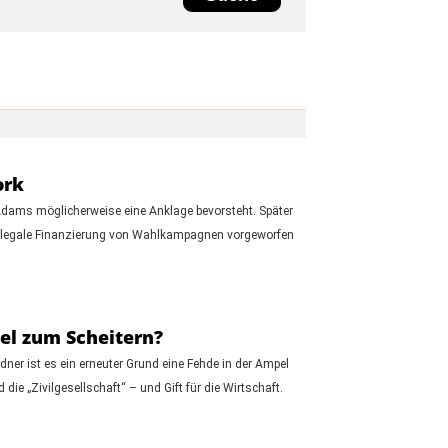
ork
Adams möglicherweise eine Anklage bevorsteht. Später
 illegale Finanzierung von Wahlkampagnen vorgeworfen
pel zum Scheitern?
ndner ist es ein erneuter Grund eine Fehde in der Ampel
ie „Zivilgesellschaft“ – und Gift für die Wirtschaft.