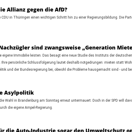
ie Allianz gegen die AfD?
CDU in Thüringen einen wichtigen Schritt hin zu einer Regierungsbildung. Die Par
 Nachzügler sind zwangsweise „Generation Miet
igene Immobilie leisten. Das besagt eine neue Studie des Instituts der deutsche
Ihre persönliche Schlussfolgerung lautet deshalb notgedrungen: mieten statt Woh
olitik und der Bundesregierung bei, obwohl die Probleme hausgemacht sind - und bere
e Asylpolitik
die Wahl in Brandenburg am Sonntag erneut untermauert. Doch in der SPD will davon
rch die eigene Ampel-Regierung.
ür die Auto-Industrie sogar den Umweltschutz op