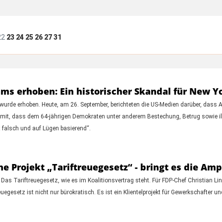
22
23
24
25
26
27
31
s erhoben: Ein historischer Skandal für New Y
urde erhoben. Heute, am 26. September, berichteten die US-Medien darüber, dass 
ole mit, dass dem 64-jährigen Demokraten unter anderem Bestechung, Betrug sowie
t falsch und auf Lügen basierend“.
üne Projekt „Tariftreuegesetz“ - bringt es die Am
 Das Tariftreuegesetz, wie es im Koalitionsvertrag steht. Für FDP-Chef Christian Li
setz ist nicht nur bürokratisch. Es ist ein Klientelprojekt für Gewerkschafter und d