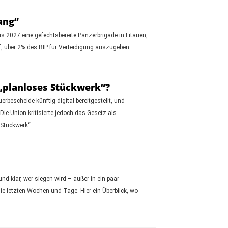
ang“
s 2027 eine gefechtsbereite Panzerbrigade in Litauen,
uf, über 2% des BIP für Verteidigung auszugeben.
 „planloses Stückwerk“?
bescheide künftig digital bereitgestellt, und
ie Union kritisierte jedoch das Gesetz als
 Stückwerk“.
d klar, wer siegen wird – außer in ein paar
die letzten Wochen und Tage. Hier ein Überblick, wo