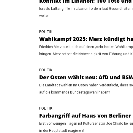
Konflikt im Libanon: 100 Tote und 
Israels Luftangriffe im Libanon fordern laut Gesundheitsm
weiter.
POLITIK
Wahlkampf 2025: Merz kündigt h
Friedrich Merz stellt sich auf einen „sehr harten Wahlkam
bringen. Merz betont die Notwendigkeit von Führung und 
POLITIK
Der Osten wählt neu: AfD und B
Die Landtagswahlen im Osten haben verdeutlicht, dass sic
auf die kommende Bundestagswahl haben?
POLITIK
Farbangriff auf Haus von Berliner
Erst vor wenigen Tagen ist Kultursenator Joe Chialo bei e
in der Hauptstadt reagieren?