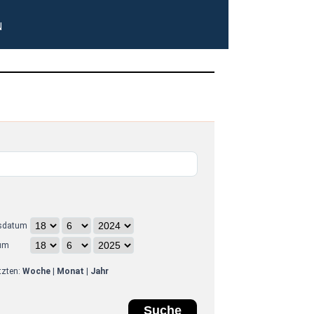
N
sdatum
um
etzten:
Woche
|
Monat
|
Jahr