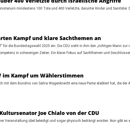
über 400 Verletzte durch israelische Angriffe
inisterium mindestens 100 Tote und 400 Verletzte, darunter Kinder und Sanitäter. D
arten Kampf und klare Sachthemen an
pf“ für die Bundestagswahl 2025 ein. Die CDU sieht in ihm den „richtigen Mann zur 
Kompetenz in schwierigen Zeiten. Ein klarer Fokus auf Sachthemen und Geschloss
SW im Kampf um Wählerstimmen
h mit dem Bündnis von Sahra Wagenknecht eine neue Partei etabliert hat, die der
 Kultursenator Joe Chialo von der CDU
iner Veranstaltung übel beleidigt und sogar physisch bedrängt worden. Nun gibt es 