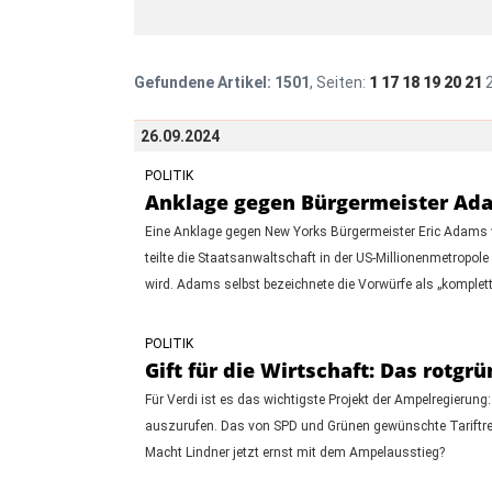
Gefundene Artikel:
1501
, Seiten:
1
17
18
19
20
21
26.09.2024
POLITIK
Anklage gegen Bürgermeister Adam
Eine Anklage gegen New Yorks Bürgermeister Eric Adams w
teilte die Staatsanwaltschaft in der US-Millionenmetrop
wird. Adams selbst bezeichnete die Vorwürfe als „komplet
POLITIK
Gift für die Wirtschaft: Das rotgr
Für Verdi ist es das wichtigste Projekt der Ampelregierung:
auszurufen. Das von SPD und Grünen gewünschte Tariftreuege
Macht Lindner jetzt ernst mit dem Ampelausstieg?